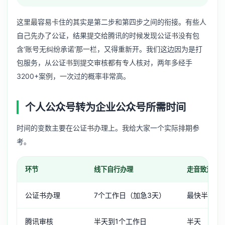
这里最容易卡住的其实是第二步和第四步之间的衔接。有些人
自己先办了公证，结果提交给腾讯的时候发现公证书没有包
含'账号无纠纷承诺'那一栏，又得重新开。我们这边因为是打
包服务，从公证书到提交审核都有专人核对，两年多经手
3200+案例，一次过的概率非常高。
个人公众号转为企业公众号所需时间
时间的变数主要在公证书办理上。我给大家一个实际排期参
考。
环节
线下自行办理
走音致运营
公证书办理
7个工作日（加急3天）
最快半天，
腾讯审核
半天到1个工作日
半天