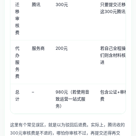
迁
腾讯
300元
只要提交迁移，无
移
这300元腾讯都会
审
核
费
代
服务商
200元
若自己全程操作无
办
们则含材料核对、
服
进
务
费
总
–
980元（若使用音
包含公证+审核+
计
致运营一站式服
费
务）
这里有个常见误区，就是以为驳回后退费。实际上，腾讯收的
300元审核费是不退的，哪怕你审核不过，再提交还得再交