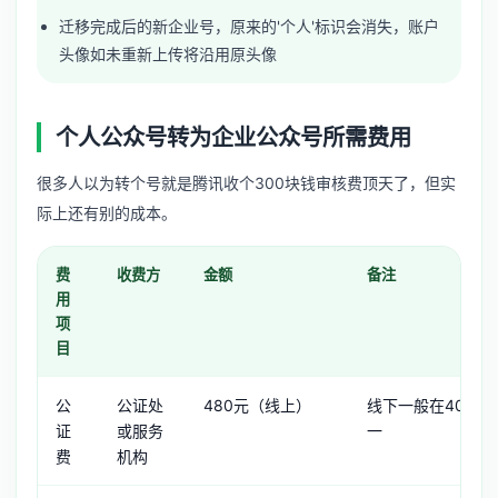
迁移完成后的新企业号，原来的'个人'标识会消失，账户
头像如未重新上传将沿用原头像
个人公众号转为企业公众号所需费用
很多人以为转个号就是腾讯收个300块钱审核费顶天了，但实
际上还有别的成本。
费
收费方
金额
备注
用
项
目
公
公证处
480元（线上）
线下一般在400-6
证
或服务
一
费
机构