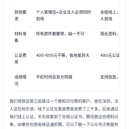
到场要
个人管理员+企业法人必须同时
全程线上，无需
求
到场
人到场
材料准
所有原件都要带，缺一不可
简化资料，电子
备
公证费
400-600元不等，各地差异大
480元公证费
用
适用情
不赶时间且双方同城
支持加急，全国
况
我们音致运营之前接过一个做知识付费的客户，他在深圳，法
人远在哈尔滨，线下公证光差旅费就浪费了三千多。后来通过
我们线上公证，半天就拿到了合规公证书，腾讯那边也顺利过
审。如果你也想省掉这通折腾，可以了解一下
公众号迁移服务