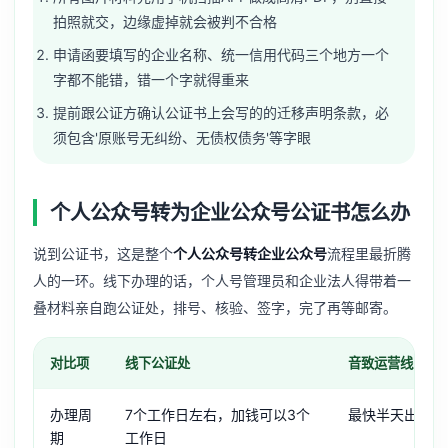
拍照就交，边缘虚掉就会被判不合格
申请函要填写的企业名称、统一信用代码三个地方一个
字都不能错，错一个字就得重来
提前跟公证方确认公证书上会写的的迁移声明条款，必
须包含'原账号无纠纷、无债权债务'等字眼
个人公众号转为企业公众号公证书怎么办
说到公证书，这是整个
个人公众号转企业公众号
流程里最折腾
人的一环。线下办理的话，个人号管理员和企业法人得带着一
叠材料亲自跑公证处，排号、核验、签字，完了再等邮寄。
对比项
线下公证处
音致运营线上公
办理周
7个工作日左右，加钱可以3个
最快半天出电子
期
工作日