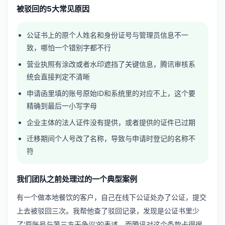
被驳回的5大常见原因
公证书上的原个人姓名和身份证号与管理员信息不一
致，哪怕一个错别字都不行
营业执照有涂改或者水印遮挡了关键信息，腾讯审核系
统会直接判定不清晰
申请函里填的账号原始ID和系统里的对应不上，这个要
精确到最后一小写字母
企业主体的法人证件没有提供，或者提供的证件已过期
迁移期间个人号改了名称，导致与申请时登记的名称不
符
我们团队之前处理过的一个典型案例
有一个做本地餐饮的客户，自己在线下公证处办了公证，提交
上去被驳回三次。我帮他查了驳回记录，发现是公证书里少
了'原账号与第三方无争议'的表述，而腾讯对这个条款卡得很