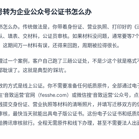
号转为企业公众号公证书怎么办
书怎么办。传统做法是，你带着身份证、营业执照、打印好的《
队、填表、交材料，公证员审核。如果材料没问题，通常要等7
。这期间万一材料有误，还得来回跑，周期被拉得很长。
理过一个案例，客户自己跑了三趟公证处，不是少这个就是格式
耽误了。这就是典型的‘踩坑’。
效的方式是线上公证。你不需要准备任何纸质原件，全部通过电
'音致运营'官网（fesshe.com）或微信搜'音致运营'公众号
线提交身份证、营业执照等材料的清晰照片，并填写迁移双方的
审核，最快当天就能出具电子版公证书。这份电子公证书和纸质
给腾讯审核就行。全程无需原件和线下办理，甚至不需要法人出
。