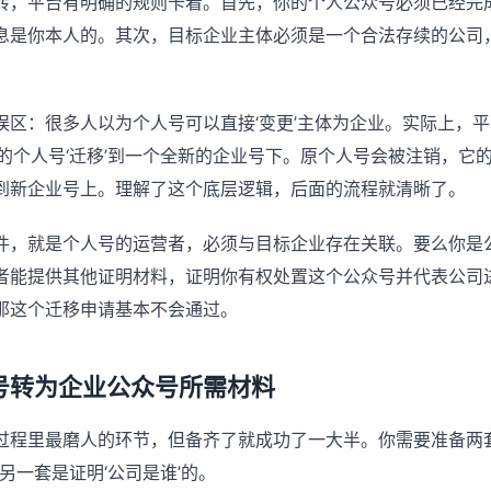
转，平台有明确的规则卡着。首先，你的个人公众号必须已经完
息是你本人的。其次，目标企业主体必须是一个合法存续的公司
误区：很多人以为个人号可以直接‘变更’主体为企业。实际上，平
你的个人号‘迁移’到一个全新的企业号下。原个人号会被注销，它
到新企业号上。理解了这个底层逻辑，后面的流程就清晰了。
件，就是个人号的运营者，必须与目标企业存在关联。要么你是
者能提供其他证明材料，证明你有权处置这个公众号并代表公司
那这个迁移申请基本不会通过。
号转为企业公众号所需材料
过程里最磨人的环节，但备齐了就成功了一大半。你需要准备两
，另一套是证明‘公司是谁’的。