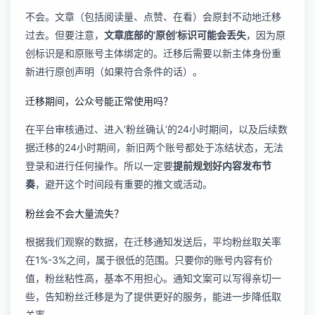
不会。文章（包括阅读量、点赞、在看）会原封不动地迁移
过去。但要注意，
文章底部的‘原创’标识可能会丢失
，因为原
创标识是和原账号主体绑定的。迁移后需要以新主体身份重
新进行原创声明（如果符合条件的话）。
迁移期间，公众号能正常使用吗？
在平台审核通过、进入‘粉丝确认’的24小时期间，以及后续数
据迁移的24小时期间，新旧两个账号都处于冻结状态，无法
登录和进行任何操作。所以一定要
提前规划好内容发布节
奏
，避开这个时间段有重要的推文或活动。
粉丝会不会大量流失？
根据我们观察的数据，在迁移通知发送后，平均粉丝取关率
在1%-3%之间，属于很低的范围。只要你的账号内容有价
值，粉丝粘性高，基本不用担心。通知文案可以写得亲切一
些，告知粉丝迁移是为了提供更好的服务，能进一步降低取
关率。