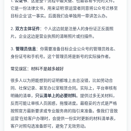
1.
公证书
：这是整个流程中最关键、也最容易卡壳的文件。
它是一份法律文书，用来证明‘原运营者同意将公众号迁移至
目标企业’这一事实。后面我们会单独用一章讲怎么办。
2.
双方主体证件
：个人这边就是注册人的身份证正反面照
片。企业这边是营业执照的清晰照片或扫描件。
3.
管理员信息
：你需要准备目标企业公众号的管理员姓名、
身份证号和手机号。这个管理员将是新号的实际操作者。
常见误区：材料不是越多越好
很多人以为把能想到的证明都堆上去总没错，比如劳动合
同、社保记录、甚至办公室租赁合同。实际上，平台审核有
明确的清单，
只认清单上的必要材料
。提供过多无关材料，
反而可能让审核人员困惑，拖慢进度。最稳妥的方式是严格
按照官方最新要求或专业服务商的指引来准备。像我们‘音致
运营’在给客户办理时，会提供一份实时更新的材料清单表，
客户对照勾选准备即可，避免了无效劳动。