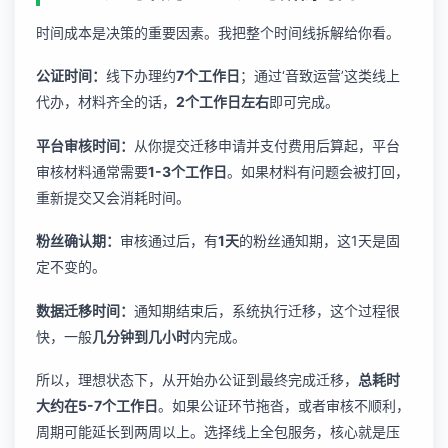
时间成本是决策的重要因素。我把整个时间线拆解给你看。
公证时间：
线下办理约
7个工作日
；通过‘音致运营’这类线上
代办，材料齐全的话，
2个工作日左右
即可完成。
平台审核时间：
从你提交迁移申请并支付费用后算起，平台
审核材料通常需要
1-3个工作日
。如果材料有问题会被打回，
重新提交又会消耗时间。
粉丝确认期：
审核通过后，有
1天
的粉丝通知期，这1天是固
定不变的。
数据迁移时间：
通知期结束后，系统执行迁移，这个过程很
快，一般
几分钟到几小时
内完成。
所以，理想状态下，从开始办公证到最终完成迁移，
总耗时
大约在5-7个工作日
。如果公证环节拖沓，或者审核不顺利，
周期可能延长到两周以上。选择线上全包服务，核心就是压