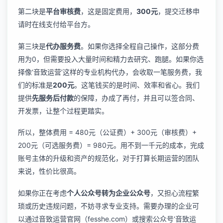
第二块是
平台审核费
，这是固定费用，
300元
，提交迁移申
请时在线支付给平台方。
第三块是
代办服务费
。如果你选择全程自己操作，这部分费
用为0，但需要投入大量时间和精力去研究、跑腿。如果你选
择像‘音致运营’这样的专业机构代办，会收取一笔服务费，我
们的标准是
200元
。这笔钱买的是时间、效率和省心。我们
提供
先服务后付款
的保障，办成了再付，并且可以签合同、
开发票，让整个过程更踏实。
所以，整体费用 = 480元（公证费）+ 300元（审核费）+
200元（可选服务费）= 980元。用不到一千元的成本，完成
账号主体的升级和资产的规范化，对于打算长期运营的团队
来说，性价比很高。
如果你正在考虑
个人公众号转为企业公众号
，又担心流程繁
琐或历史违规问题，不妨寻求专业支持。需要办理的企业可
以通过音致运营官网（fesshe.com）或搜索公众号‘音致运