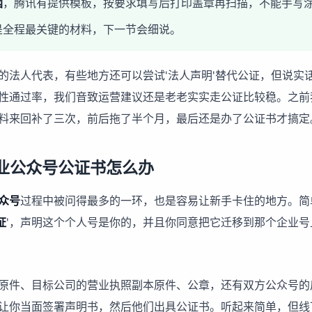
函
，腾讯有提供模板，按要求填写后打印盖章再扫描，不能手写
是全程最关键的材料，下一节会细说。
的法人代表，有些地方还可以尝试'法人声明'替代公证，但说实
性通过率，我们音致运营建议还是老老实实走公证比较稳。之前
料来回补了三次，前后拖了半个月，最后还是办了公证书才搞定
业公众号公证书怎么办
众号
过程中被问得最多的一环，也是容易让新手卡住的地方。简
证
'，声明这个个人号是你的，并且你同意把它迁移到那个企业号
原件、目标公司的营业执照副本原件、公章，还有双方公众号的
让你当面签署声明书，然后他们出具公证书。听起来简单，但线