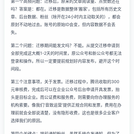
第一个高频问题：迁移后，原来的文章阅读量、点赞数还在
吗？答案是：都在。迁移是数据整体‘搬家’，包括所有历史文
章、后台数据、粉丝（除开在24小时内主动取关的），都会
原封不动地过去。账号的原始ID会变，但内容数据不会丢
失。
第二个问题：迁移期间能发文吗？不能。从提交迁移申请到
全部完成这大概1-2天的时间里，原公众号和新公众号都无法
登录和操作。所以一定要提前规划好内容发布，避开这个时
间段。
第三个注意事项，关于发票。迁移过程中，腾讯收取的300
元审核费，完成后可以在企业公众号后台申请开具发票，抬
头是目标企业。而公证费和服务费，则需要向你办理服务的
机构索要。像我们‘音致运营’提供正规合同和发票，费用在办
理前就会全部说清楚，没有隐形收费，这也是很多企业客户
选择我们的原因。
第四个关键点：提前通知粉丝。虽然系统会发通知，但为了