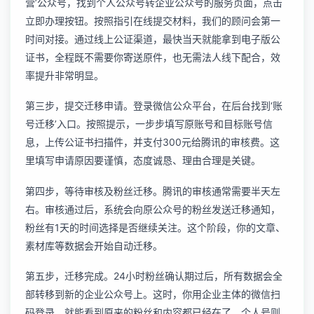
营’公众号，找到个人公众号转企业公众号的服务页面，点击
立即办理按钮。按照指引在线提交材料，我们的顾问会第一
时间对接。通过线上公证渠道，最快当天就能拿到电子版公
证书，全程既不需要你寄送原件，也无需法人线下配合，效
率提升非常明显。
第三步，提交迁移申请。登录微信公众平台，在后台找到‘账
号迁移’入口。按照提示，一步步填写原账号和目标账号信
息，上传公证书扫描件，并支付300元给腾讯的审核费。这
里填写申请原因要谨慎，态度诚恳、理由合理是关键。
第四步，等待审核及粉丝迁移。腾讯的审核通常需要半天左
右。审核通过后，系统会向原公众号的粉丝发送迁移通知，
粉丝有1天的时间选择是否继续关注。这个阶段，你的文章、
素材库等数据会开始自动迁移。
第五步，迁移完成。24小时粉丝确认期过后，所有数据会全
部转移到新的企业公众号上。这时，你用企业主体的微信扫
码登录，就能看到原来的粉丝和内容都已经在了，个人号则