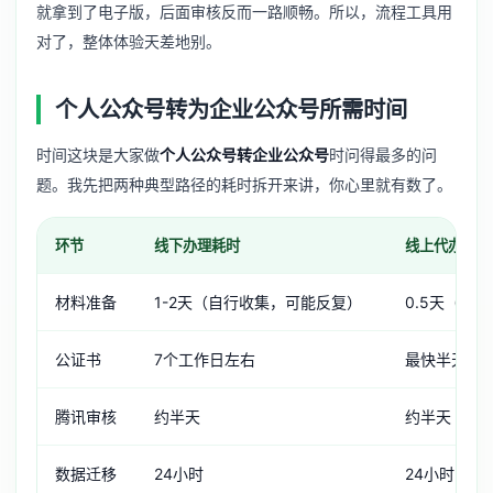
就拿到了电子版，后面审核反而一路顺畅。所以，流程工具用
对了，整体体验天差地别。
个人公众号转为企业公众号所需时间
时间这块是大家做
个人公众号转企业公众号
时问得最多的问
题。我先把两种典型路径的耗时拆开来讲，你心里就有数了。
环节
线下办理耗时
线上代办耗时
材料准备
1-2天（自行收集，可能反复）
0.5天（有
公证书
7个工作日左右
最快半天出
腾讯审核
约半天
约半天
数据迁移
24小时
24小时