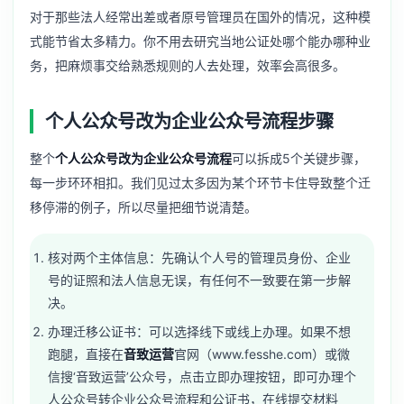
对于那些法人经常出差或者原号管理员在国外的情况，这种模
式能节省太多精力。你不用去研究当地公证处哪个能办哪种业
务，把麻烦事交给熟悉规则的人去处理，效率会高很多。
个人公众号改为企业公众号流程步骤
整个
个人公众号改为企业公众号流程
可以拆成5个关键步骤，
每一步环环相扣。我们见过太多因为某个环节卡住导致整个迁
移停滞的例子，所以尽量把细节说清楚。
核对两个主体信息：先确认个人号的管理员身份、企业
号的证照和法人信息无误，有任何不一致要在第一步解
决。
办理迁移公证书：可以选择线下或线上办理。如果不想
跑腿，直接在
音致运营
官网（www.fesshe.com）或微
信搜‘音致运营’公众号，点击立即办理按钮，即可办理个
人公众号转企业公众号流程和公证书，在线提交材料