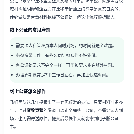
公证书是整个迁移里最让人头疼的环节。简单说，就是需要权
威机构证明你和企业方在迁移申请函上的签字是真实自愿的。
传统做法是带着材料跑线下公证处，但这个流程很折腾人。
线下公证的常见麻烦
需要法人和管理员本人同时到场，约时间就是个难题。
必须携带原件，有些公司证照原件不好外借。
各公证处要求不完全一样，可能被要求补充额外材料。
办理周期通常是7个工作日左右，再加上快递时间。
线上公证怎么操作
我们团队这几年摸索出了一套更顺滑的办法。只要材料准备齐
全，通过
音致运营
的渠道可以走全程线上公证，不需要法人到
场，也无需寄送原件。提交后最快半天就能拿到电子版公证
书。