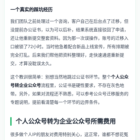
一个真实的踩坑经历
我们团队之前处理过一个咨询，客户自己在后台点了迁移，但
没提前办公证书，以为可以后补，结果系统直接驳回了申请，
还让他重新提交整套资料。因为那一次误操作，账号的迁移入
口被锁了72小时。当时他急着配合新品上线宣传，所有排期被
完全打乱。后来我们帮他把资料整理好，走快速通道重新提
交，才算没耽误太久。
这个教训很简单：别想当然地跳过公证书环节。整个
个人公众
号转企业公众号
流程里，公证书是硬性要求，不存在灰色地
带。另外，如果对流程还不熟悉，可以参考
公众号迁移服务
的
专题说明，提前看清楚每一个环节的边界条件。
个人公众号转为企业公众号所需费用
很多做个人IP的朋友对费用特别关心，这正常，谁都不想花冤