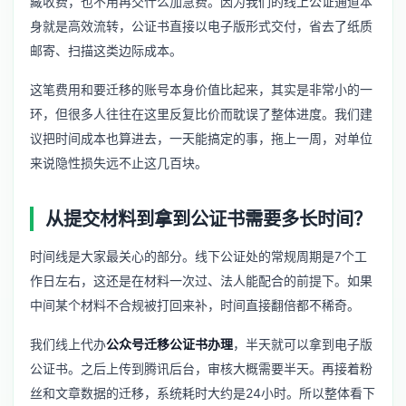
藏收费，也不用再交什么加急费。因为我们的线上公证通道本
身就是高效流转，公证书直接以电子版形式交付，省去了纸质
邮寄、扫描这类边际成本。
这笔费用和要迁移的账号本身价值比起来，其实是非常小的一
环，但很多人往往在这里反复比价而耽误了整体进度。我们建
议把时间成本也算进去，一天能搞定的事，拖上一周，对单位
来说隐性损失远不止这几百块。
从提交材料到拿到公证书需要多长时间？
时间线是大家最关心的部分。线下公证处的常规周期是7个工
作日左右，这还是在材料一次过、法人能配合的前提下。如果
中间某个材料不合规被打回来补，时间直接翻倍都不稀奇。
我们线上代办
公众号迁移公证书办理
，半天就可以拿到电子版
公证书。之后上传到腾讯后台，审核大概需要半天。再接着粉
丝和文章数据的迁移，系统耗时大约是24小时。所以整体看下