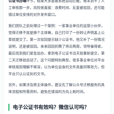
公证书办理
环节，结果大多是被系统自动拦截，根本到不了人
工审核那一步。风险很直接：浪费时间、反复被驳回，还可能
错过单位安排的对外发布窗口。
我们团队之前处理过一个案例：一家事业单位的运营小伙伴，
觉得迁移不就是换个主体嘛，自己打印了一份转让声明盖上公
章就提交了。第一次驳回提示缺少公证书，他又补了一份情况
说明，还是被驳回。来来回回折腾了将近两周，领导催得紧，
最后找到我们紧急加办，拿到电子公证书当天就重新提交，第
二天迁移就启动了。这个问题特别典型，很多事业单位对平台
审核规则理解不够深，以为单位自身的文件具备同等效力，但
平台只认公证处的文书。
另外，如果涉及跨主体操作，建议先了解
公众号迁移服务
的具
体流程和所需资料，避免在错误的方向上耗时间。
电子公证书有效吗？微信认可吗？