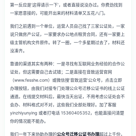
第一反应是‘这得请示一下’，或者直接说没办过。你费劲找到
一家愿意接的，可能开出来的材料清单又五花八门。
我们之前遇到一个单位，运营人员自己找了三家公证处，一家
说只做房产公证，一家要求办公地点租赁合同，还有一家要上
级主管机构文件原件。转了一圈，一个多星期过去了，材料还
没凑齐。
靠谱的渠道其实有两种：一是寻找有互联网业务经验的合作公
证处，但这需要自己去试错；二是直接在音致运营官网
（
www.fesshe.com
）或微信搜‘音致运营’公众号，点击立即
办理按钮，由我们对接专门处理公众号迁移公证书的线上公证
通道。在线提交材料后，最快当天出证，不用考虑公证处会不
会办、材料格式对不对，这些我们全部处理好。加了客服
yinzhiyunying 或者打电话 15360405352，也能直接问清楚
你的情况能不能办。
我们一年下来协助办理的
公众号迁移公证书办理
超过上千份，