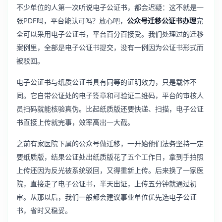
不少单位的人第一次听说电子公证书，都会迟疑：这不就是一
张PDF吗，平台能认可吗？放心吧，
公众号迁移公证书办理
完
全可以采用电子公证书，平台百分百接受。我们处理过的迁移
案例里，全部是电子公证书提交，没有一例因为公证书形式而
被驳回。
电子公证书与纸质公证书具有同等的证明效力，只是载体不
同。它自带公证处的电子签章和可验证二维码，平台的审核人
员扫码就能核验真伪。比起纸质版还要快递、扫描，电子公证
书直接上传就完事，效率高出一大截。
之前有家医院下属的公众号做迁移，一开始他们法务坚持一定
要纸质版，结果公证处出纸质版花了五个工作日，拿到手拍照
上传还因为反光被系统驳回，又得重新上传。后来换了一家医
院，直接走了电子公证书，半天出证，上传五分钟就通过初
审。从那以后，我们一般都会建议事业单位优先选电子公证
书，省时又稳妥。