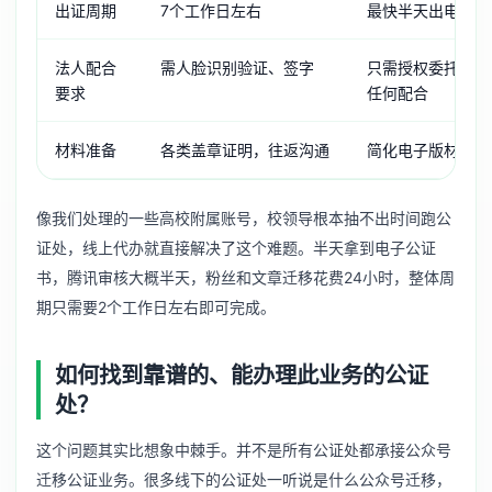
出证周期
7个工作日左右
最快半天出电子公
法人配合
需人脸识别验证、签字
只需授权委托书盖
要求
任何配合
材料准备
各类盖章证明，往返沟通
简化电子版材料，
像我们处理的一些高校附属账号，校领导根本抽不出时间跑公
证处，线上代办就直接解决了这个难题。半天拿到电子公证
书，腾讯审核大概半天，粉丝和文章迁移花费24小时，整体周
期只需要2个工作日左右即可完成。
如何找到靠谱的、能办理此业务的公证
处？
这个问题其实比想象中棘手。并不是所有公证处都承接公众号
迁移公证业务。很多线下的公证处一听说是什么公众号迁移，