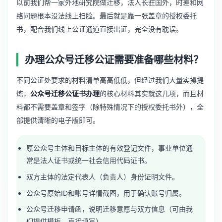
以前我们帮一家外地研究院做迁移，法人长驻国外，时差和网
络问题根本没法线上扫脸。最后就是靠一张盖章的授权委托
书，配合我们线上公证通道直接出证，完全没有耽误。
办理公众号迁移公证需要准备哪些材料？
不同公证处要求的材料清单高高低低，但经过我们大量实操提
炼，
公众号迁移公证书办理
的核心材料其实就这几项，而且材
料都不需要盖章和签字（除特殊情况下的授权委托书外），全
部提供清晰的电子版即可。
原公众号主体和目标主体的有效登记文件，事业单位通
常是法人证书或统一社会信用代码证书。
双方主体的法定代表人（负责人）身份证明文件。
公众号原始ID和账号详情截图，用于确认账号归属。
公众号迁移申请函，说明迁移意愿与双方信息（可由我
们提供模板，直接填写）。