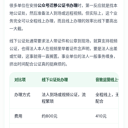
很多单位在安排
公众号迁移公证书办理
时，第一反应就是找本
地公证处，然后准备法人到场或远程视频。但实际上，这个业
务完全可以全程线上办理，而且线上办理的效率比线下要高出
一大截。
线下公证处通常要求法人带证件和公章到现场，就算支持视频
公证，也得法人本人在视频里举着证件念声明，要是法人出差
或忙碌，这事就得一直搁置。事业单位的法人一般事务缠身，
挤出时间配合公证真的挺麻烦的。
对比项
线下公证处办理
音致运营线上代办
办理方式
法人到场或视频公证，流
全程线上，无需原
程繁琐
配合
费用
约800元
410元