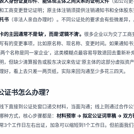
表人身份证复印件
、
能体现主体之间关系的证明文件
（如公司更
和工商变更登记证明；原主体注销须提供注销通知书和全体股东
托书
（非法人亲自办理时）。不同公证处的要求会有些微差异，
卡的主因通常不是'缺'，而是'逻辑不清'。
很多企业以为交了工商
写有的变更事项，比如原名称、现名称、变更时间。如果通知书
'两个名称是同一家企业'，这类模糊点最容易导致退回去重新补
明，但缺少清算报告或股东决议来佐证'原主体的这部分虚拟资产
理好，看上去只差一两页纸，实际来回沟通至少多花三四天。
公证书怎么办理？
线下直接到公证处窗口递交材料，当面沟通；线上则通过合作公
哪种方式，核心步骤都是：
材料预审 → 拟定公证词草稿 → 双方
常3个工作日左右出证，加急可以缩短到1个工作日。但前面我们