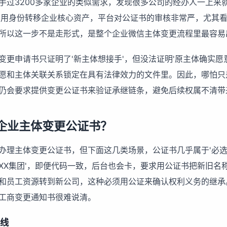
手过3200多家企业的类似需求，发现很多公司的经办人一上来
冒用身份转移企业核心资产，平台对公证书的审核非常严，尤其
所以这一步不是走形式，是整个企业微信主体变更流程里最容易
变更申请书只证明了'新主体想接手'，但没法证明'原主体确实愿
愿和主体关联关系锁定在具有法律效力的文件里。因此，哪怕只
仍会要求提供变更公证书来验证承继链条，避免后续权属不清带
企业主体变更公证书？
办理主体变更公证书，但下面这几类场景，公证书几乎属于'必选
为'XX集团'，即便代码一致，后台也会卡，要求用公证书把新旧
和员工资源转到新公司，这种必须用公证来确认权利义务的继承
工商变更通知书很难说清。
界线