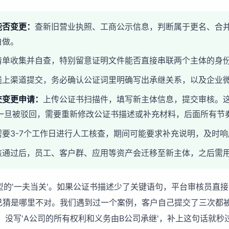
能否变更：
查新旧营业执照、工商公示信息，判断属于更名、合
白做。
清单收集并自查，特别留意证明文件能否直接串联两个主体的身
线上渠道提交，务必确认公证词里明确写出承继关系，以及企业微
交变更申请：
上传公证书扫描件，填写新主体信息，提交审核。这
—一旦被驳回，需要重新修改公证书描述或补充材料，后面所有节
需要3-7个工作日进行人工核查，期间可能要求补充说明，及时
核通过后，员工、客户群、应用等资产会迁移至新主体，之后需
型的'一夫当关'。如果公证书描述少了关键语句，平台审核员直
自己猜是哪里不对。我们遇到过一个案例，客户自己提交了三次都
'，没写'A公司的所有权利和义务由B公司承继'，补上这句话就