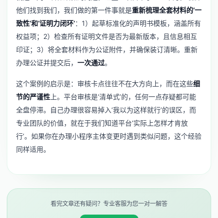
他们找到我们，我们做的第一件事就是
重新梳理全套材料的‘一
致性’和‘证明力闭环’
：1）起草标准化的声明书模板，涵盖所有
权益项；2）检查所有证明文件是否为最新版本，且信息相互
印证；3）将全套材料作为公证附件，并确保装订清晰。重新
办理公证并提交后，
一次通过
。
这个案例的启示是：审核卡点往往不在大方向上，而在这些
细
节的严谨性
上。平台审核是‘清单式’的，任何一点存疑都可能
全盘停滞。自己办理很容易掉入‘我以为这样就行’的误区，而
专业团队的价值，就在于我们知道平台‘实际上怎样才肯放
行’。如果你在办理
小程序主体变更
时遇到类似问题，这个经验
同样适用。
看完文章还有疑问？专业客服为您一对一解答