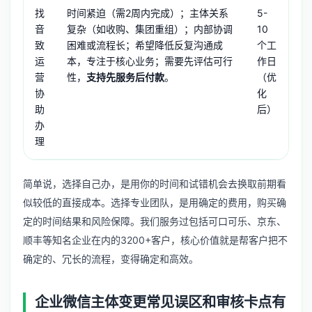
找
时间紧迫（需2周内完成）；主体关系
5-
极
音
复杂（如收购、集团重组）；内部协调
10
一
致
困难或流程长；希望降低反复沟通成
个工
责
运
本，专注于核心业务；需要先评估可行
作日
（
营
性，
支持先服务后付款
。
（优
台
协
化
供
助
后）
认
办
理
简单说，选择自己办，是用你的时间和试错机会去换取前期看
似较低的直接成本。选择专业团队，是用确定的费用，购买确
定的时间结果和风险保障。我们服务过包括可口可乐、京东、
顺丰等知名企业在内的3200+客户，核心价值就是帮客户把不
确定的、冗长的流程，变得确定和高效。
企业微信主体变更常见误区和审核卡点有