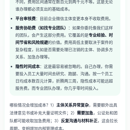
不同，费用区间通常在数百元到两千元不等。这是无论
谁办理都必须支出的基础成本。
平台审核费
：目前企业微信主体变更本身不收取费用。
服务协助费（如找专业团队）
：如果你委托像我们这样
的团队，会产生这部分费用。它覆盖的是
专业经验、时
间节省和风险规避
的价值。费用高低主要取决于案件的
复杂程度，比如是否需要处理已注销的主体、协调多方
关系、加急办理等。
隐性时间成本
：这是最容易被忽略的。自己办理，你需
要投入员工大量时间去研究、跑腿、沟通。按一个员工
日均成本数百元计算，折腾两三周，隐性成本可能远超
服务费。而专业团队办理，你几乎零时间投入。
哪些情况会增加成本？1）
主体关系异常复杂
，需要额外出具
法律意见书或补充大量证明文件；2）
需要加急
，公证处和团
队都可能收取加急费用；3）
反复沟通与材料补正
，这会拉长
周期，变相增加内部管理成本。