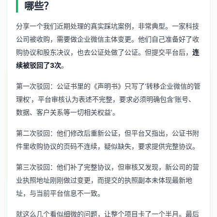
哪些？
分享一个我们近期处理的真实踩坑案例，非常典型。一家科技
公司被收购，需要做企业微信主体变更。他们自己准备好了收
购协议和股东决议，也去公证处做了公证。但提交平台后，
连
续被驳回了3次
。
第一次驳回：公证书里的《声明书》只写了‘转移企业微信的管
理权’，平台审核认为表述不完整，要求必须明确包含‘账号、
数据、客户关系等一切相关权益’。
第二次驳回：他们修改后重新公证，但平台又指出，公证书附
件里收购协议的页码不连续，疑似缺失，要求提供完整协议。
第三次驳回：他们补了完整协议，但审核又发现，新公司的营
业执照地址刚刚做过变更，而提交的执照副本未体现最新地
址，与当前平台信息不一致。
就这么几个看似细微的问题，让整个项目卡了一个半月。最后