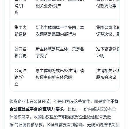
购/并
相关业务/资产
付款凭证等
购
集团内
新老主体同属一个集团，本
集团公司出具的情
部调整
次调整是集团内部行为
调整决议、股权关
公司名
新主体就是原主体，只是名
准予变更登记通知
称变更
字变了
证明
公司注
原主体即将或已经注销，债
注销相关证明、债
销/分
权债务由新主体承继
股东会决议
立
很多企业卡在公证环节，不是因为没这些文件，而是文件
不符
合公证处或平台的‘证明力’要求
。比如，一份内部决议没有全
体股东签字，收购协议里没有明确提及‘企业微信账号及数
据’的归属转移条款。公证处需要看到清晰、无歧义的法律关系