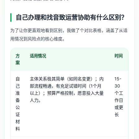
自己办理和找音致运营协助有什么区别？
为了让你更直观地看到区别，我做了个对比表格，涵盖了从适
用情况到风险点的核心维度。
方
适用情况
时间
沟
案
自
主体关系极其简单（如同名变更）；内
15-
极
己
部流程畅通，有充足试错时间（1个月
30
究
准
以上）；预算严格控制，愿意投入大量
个工
证
备
人力。
作日
审
公
或更
自
证
长
材
料