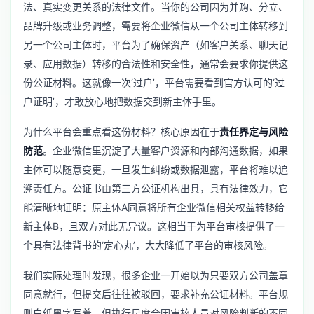
法、真实变更关系的法律文件。当你的公司因为并购、分立、
品牌升级或业务调整，需要将企业微信从一个公司主体转移到
另一个公司主体时，平台为了确保资产（如客户关系、聊天记
录、应用数据）转移的合法性和安全性，通常会要求你提供这
份公证材料。这就像一次‘过户’，平台需要看到官方认可的‘过
户证明’，才敢放心地把数据交到新主体手里。
为什么平台会重点看这份材料？核心原因在于
责任界定与风险
防范
。企业微信里沉淀了大量客户资源和内部沟通数据，如果
主体可以随意变更，一旦发生纠纷或数据泄露，平台将难以追
溯责任方。公证书由第三方公证机构出具，具有法律效力，它
能清晰地证明：原主体A同意将所有企业微信相关权益转移给
新主体B，且双方对此无异议。这相当于为平台审核提供了一
个具有法律背书的‘定心丸’，大大降低了平台的审核风险。
我们实际处理时发现，很多企业一开始以为只要双方公司盖章
同意就行，但提交后往往被驳回，要求补充公证材料。平台规
则白纸黑字写着，但执行尺度会因审核人员对风险判断的不同