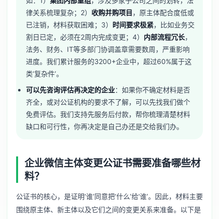
如：1）
集团内部重组
，涉及多家子公司之间的划转，法
律关系梳理复杂；2）
收购并购项目
，原主体配合度低或
已注销，材料获取困难；3）
时间要求极紧
，比如业务交
割日已定，必须在2周内完成变更；4）
内部流程冗长
，
法务、财务、IT等多部门协调盖章需要数周，严重影响
进度。我们累计服务的3200+企业中，超过60%属于这
类‘复杂件’。
可以先咨询评估再决定的企业
：如果你不确定材料是否
齐全，或对公证机构的要求不了解，可以先找我们做个
免费评估。我们支持先服务后付款，帮你梳理清楚材料
缺口和可行性，你再决定是自己办还是交给我们办。
企业微信主体变更公证书需要准备哪些材
料？
公证书的核心，是证明‘谁’同意把‘什么’给‘谁’。因此，材料主要
围绕原主体、新主体以及它们之间的变更关系来准备。以下是