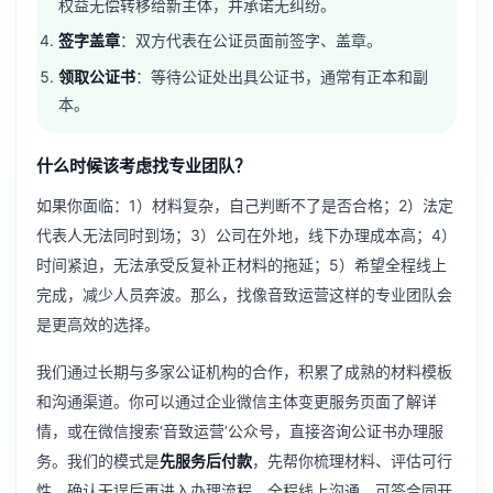
权益无偿转移给新主体，并承诺无纠纷。
签字盖章
：双方代表在公证员面前签字、盖章。
领取公证书
：等待公证处出具公证书，通常有正本和副
本。
什么时候该考虑找专业团队？
如果你面临：1）材料复杂，自己判断不了是否合格；2）法定
代表人无法同时到场；3）公司在外地，线下办理成本高；4）
时间紧迫，无法承受反复补正材料的拖延；5）希望全程线上
完成，减少人员奔波。那么，找像音致运营这样的专业团队会
是更高效的选择。
我们通过长期与多家公证机构的合作，积累了成熟的材料模板
和沟通渠道。你可以通过
企业微信主体变更服务
页面了解详
情，或在微信搜索‘音致运营’公众号，直接咨询公证书办理服
务。我们的模式是
先服务后付款
，先帮你梳理材料、评估可行
性，确认无误后再进入办理流程，全程线上沟通，可签合同开