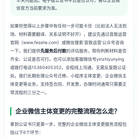
半天内能出。电子版公证书平台是否认可，需以企业微
信官方当前要求为准。
如果你觉得以上步骤中有任何一步可能卡住（比如法人无法到
场、材料需要翻译、关系证明不好开），建议先通过音致运营
官网（www.fesshe.com）或微信搜索‘音致运营’公众号咨询
一下，我们提供
先服务后付款
的评估服务，帮你判断材料是否
齐全、公证是否可行。也可以添加客服微信号yinzhiyunying
或拨打电话15360405352，全程线上沟通，无需反复跑公证
处。我们长期处理公众号迁移、小程序主体变更、企业微信主
体变更等业务，支持签合同、开发票，办理时间通常只需要正
常流程的三分之一。
企业微信主体变更的完整流程怎么走？
拿到公证书只是第一步，完整的
企业微信主体变更服务
流程包
括以下6个环节：