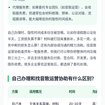
代理服务费：如果委托专业团队（如音致运营），会收
取服务费，但通常包含材料梳理、预审、公证对接、流
程跟进等，能大幅降低你的隐性时间成本。
自己办理时，隐性时间成本往往被忽略。比如你请假跑公证处
半天，工资损失算不算？材料被打回来重新补，多花一周，业
务中断的损失怎么算？还有内部协调沟通的精力消耗。找音致
运营协助虽然有一笔服务费，但我们可以帮你把整体时间压缩
到三分之一，并且支持先服务后付款、签合同、开发票，没有
隐形收费。很多企业算完这笔账后，都选择了委托处理。
自己办理和找音致运营协助有什么区别？
方案
适用情况
时间
沟通成本
自己准
主体关系简单、材料
20-30天
高：需