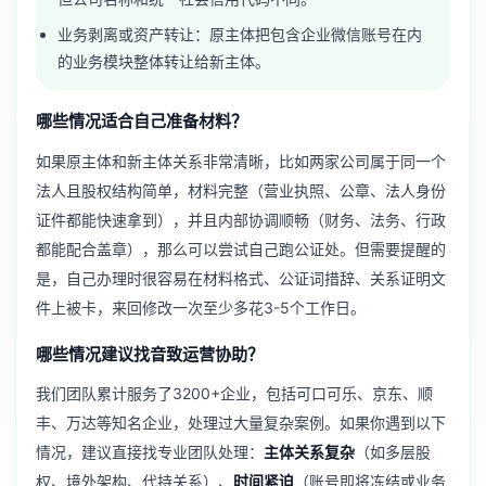
业务剥离或资产转让：原主体把包含企业微信账号在内
的业务模块整体转让给新主体。
哪些情况适合自己准备材料？
如果原主体和新主体关系非常清晰，比如两家公司属于同一个
法人且股权结构简单，材料完整（营业执照、公章、法人身份
证件都能快速拿到），并且内部协调顺畅（财务、法务、行政
都能配合盖章），那么可以尝试自己跑公证处。但需要提醒的
是，自己办理时很容易在材料格式、公证词措辞、关系证明文
件上被卡，来回修改一次至少多花3-5个工作日。
哪些情况建议找音致运营协助？
我们团队累计服务了3200+企业，包括可口可乐、京东、顺
丰、万达等知名企业，处理过大量复杂案例。如果你遇到以下
情况，建议直接找专业团队处理：
主体关系复杂
（如多层股
权、境外架构、代持关系）、
时间紧迫
（账号即将冻结或业务