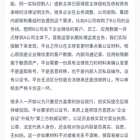
股、同一实际控制人）或新主体已获得原主体授权及债权债务
承继的法律证明文件。很多企业在业务调整、公司收购、集团
内部架构重组时会遇到这个需求，比如A公司收购了B公司的业
务线，想把B公司名下企业微信的客户、员工、应用数据一并
迁移到A公司主体下。音致运营长期处理这类业务，我们实际
接触下来发现，平台之所以在主体变更时重点看公证材料，核
心原因是企业微信里的客户数据、内部沟通记录、应用权限都
属于敏感资产，平台需要一份具有法律效力的材料来确认变更
不是盗取账号、不是恶意转移，也不是内部人员私自操作。没
有公证书，平台无法区分你是合法继承还是违规转让，所以审
核会严格卡住这一环。
很多人一开始以为只要双方盖章的协议就行，但实际提交后很
快被驳回。平台要求的公证书，本质上是把双方意愿从"企业
自证"升级为"第三方权威证明"。公证员会核实双方营业执照、
公章、法定代表人身份，还会核对协议内容是否真实、自愿、
无纠纷。这一步如果材料不对或者关系不清晰，很容易被公证