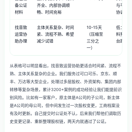
备公证
齐全、内部协调顺
与平台
材料
畅、时间充裕
协调盖
找音致
主体关系复杂、时间
10-15天
低：全
运营协
紧、流程不熟、希望
（压缩至
料预审
助办理
减少试错
三分之
台跟进
一）
从表格可以明显看出，找音致运营协助更适合时间紧、流程不
熟、主体关系复杂的企业。我们服务过可口可乐、京东、顺
丰、万达等大型企业，处理过多层股权、外资架构、集团内部
转移等复杂场景，累计3200+案例的成功经验让我们能提前识
别风险。比如有一家客户，原主体是A公司的子公司，新主体
是A公司的母公司，但中间发生过一次股权变更，工商档案没
有及时更新。自己提交时公证处不认，后来我们帮他们调取历
史变更记录、重新整理股权链，两天内就通过了公证。