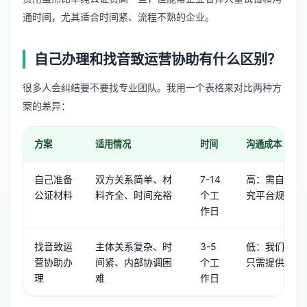
通时间，尤其适合时间紧、流程不熟的企业。
自己办理和找音致运营协助有什么区别？
很多人会纠结要不要找专业团队。我用一个表格来对比两种方
案的差异：
方案
适用情况
时间
沟通成本
自己准备
双方关系简单、材
7-14
高：需自己对
公证材料
料齐全、时间充裕
个工
究平台规则、
作日
找音致运
主体关系复杂、时
3-5
低：我们全流
营协助办
间紧、内部协调困
个工
只需提供基础
理
难
作日