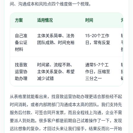
间、沟通成本和风险点四个维度做一个梳理。
方案
适用情况
时间
沟通成
自己准
主体关系简单、法务
15-20个工作
较高
备公证
团队成熟、时间充裕
日，常有反复
平台
材料
摸索
找音致
时间紧、流程不熟、
通常5-7个工
较低
运营协
主体关系复杂、希望
作日，压缩至
接，
助办理
减少试错
三分之一
础材
从表格里就能看出来，找音致运营协助办理更适合那些经不起
时间消耗，或者内部跨部门沟通成本太高的团队。我们支持先
服务后付款、可签合同开发票，而且全程线上沟通，企业不需
要派人到处跑。很多客户都是前期自己试着操作了一下，发现
远比想象的复杂，才回过头来让我们接手，结果反而比一开始