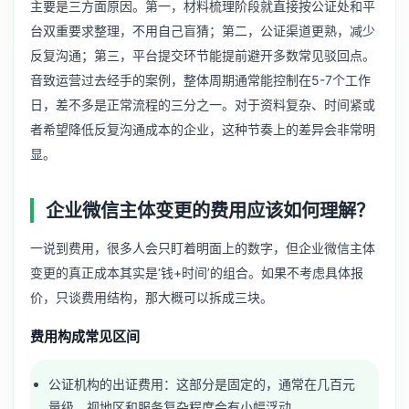
主要是三方面原因。第一，材料梳理阶段就直接按公证处和平
台双重要求整理，不用自己盲猜；第二，公证渠道更熟，减少
反复沟通；第三，平台提交环节能提前避开多数常见驳回点。
音致运营过去经手的案例，整体周期通常能控制在5-7个工作
日，差不多是正常流程的三分之一。对于资料复杂、时间紧或
者希望降低反复沟通成本的企业，这种节奏上的差异会非常明
显。
企业微信主体变更的费用应该如何理解？
一说到费用，很多人会只盯着明面上的数字，但企业微信主体
变更的真正成本其实是‘钱+时间’的组合。如果不考虑具体报
价，只谈费用结构，那大概可以拆成三块。
费用构成常见区间
公证机构的出证费用：这部分是固定的，通常在几百元
量级，视地区和服务复杂程度会有小幅浮动。