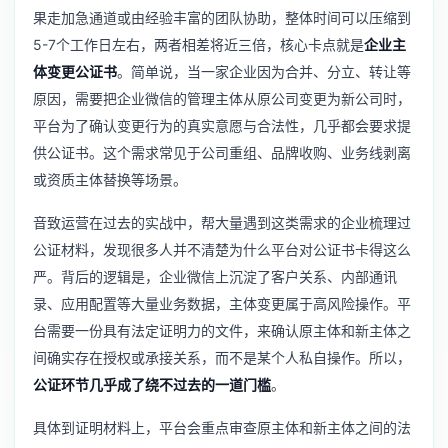
果走加急通道或由经验丰富的团队协助，整体时间可以压缩到
5-7个工作日左右，两者相差将近三倍，核心卡点就是
企业主
体变更公证书
。简单说，当一家企业因为合并、分立、转让等
原因，需要把企业微信的管理主体从原公司变更为新公司时，
平台为了确认变更行为的真实意愿与合法性，几乎都会要求提
供公证书。这个需求常见于公司重组、品牌收购、业务线剥离
或资质主体替换等场景。
音致运营在过去的实战中，帮大量遇到这类需求的企业梳理过
公证材料，发现很多人并不清楚为什么平台对公证书卡得这么
严。背后的逻辑是，企业微信上沉淀了客户关系、内部通讯
录、应用配置等大量业务数据，主体变更属于高风险操作。平
台需要一份具有法定证明力的文件，来确认原主体和新主体之
间确实存在授权或承接关系，而不是某个人私自操作。所以，
公证环节几乎成了绕不过去的一道门槛
。
具体到证明材料上，平台会重点审查原主体和新主体之间的法