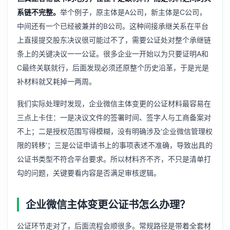
系链不完整。
举个例子，原主体是A公司，新主体是C公司，
中间还有一个已经被兼并的B公司。这种间接承继关系在平台
上直接提交股东决议很可能过不了，需要公证处对整个承继链
条上的关键决议一一公证。很多企业一开始以为只要证明A和
C最终关联就行，后面发现必须还原整个历史沿革，于是光是
补材料就又耗掉一两周。
我们实际处理时发现，企业微信主体变更的公证材料最容易在
三点上卡住：一是决议文件的签署时间、签字人与工商备案对
不上；二是授权范围写得模糊，没有明确涉及‘企业微信管理权
限的转移’；三是公证申请书上的事项表述不准确，导致出具的
公证书类型不符合平台要求。所以材料齐不齐，不只是清单打
勾的问题，关键要看内容是否满足审核逻辑。
企业微信主体变更公证书怎么办理？
公证环节走对了，后面流程会顺很多。常规路径是带着全套材