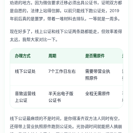
劝退的地方。因为微信要求迁移必须出具公证书，证明双方都
是自愿的，法律上站得住脚。以前只能线下跑公证处，2019
年前后真的是噩梦，带着一堆材料去排队，一等就是一周多。
现在好多了，线上公证和线下公证两条路都能走，但效率差得
太远，我帮大家对比一下。
办理方式
周期
是否需原件
是否
线下公证处
7个工作日左右
需要带营业执
需要
照原件
委托
音致运营线
半天出电子版
全程无需原件
不需
上公证
公证书
程搞
线下公证最麻烦的不是时间，是你得凑齐双方法人同时有空，
还得带上营业执照原件跑到公证处。光协调时间就能把人搞崩