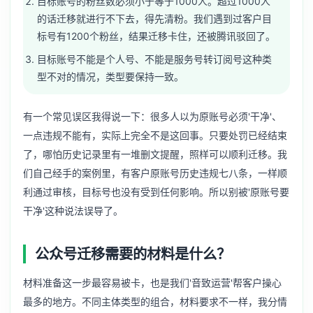
目标账号的粉丝数必须小于等于1000人。超过1000人
的话迁移就进行不下去，得先清粉。我们遇到过客户目
标号有1200个粉丝，结果迁移卡住，还被腾讯驳回了。
目标账号不能是个人号、不能是服务号转订阅号这种类
型不对的情况，类型要保持一致。
有一个常见误区我得说一下：很多人以为原账号必须'干净'、
一点违规不能有，实际上完全不是这回事。只要处罚已经结束
了，哪怕历史记录里有一堆删文提醒，照样可以顺利迁移。我
们自己经手的案例里，有客户原账号历史违规七八条，一样顺
利通过审核，目标号也没有受到任何影响。所以别被'原账号要
干净'这种说法误导了。
公众号迁移需要的材料是什么？
材料准备这一步最容易被卡，也是我们'音致运营'帮客户操心
最多的地方。不同主体类型的组合，材料要求不一样，我分情