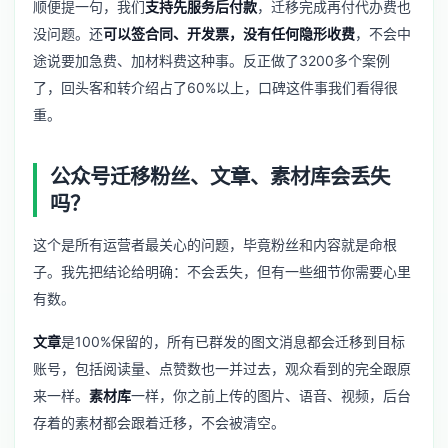
顺便提一句，我们
支持先服务后付款
，迁移完成再付代办费也
没问题。还
可以签合同、开发票，没有任何隐形收费
，不会中
途说要加急费、加材料费这种事。反正做了3200多个案例
了，回头客和转介绍占了60%以上，口碑这件事我们看得很
重。
公众号迁移粉丝、文章、素材库会丢失
吗？
这个是所有运营者最关心的问题，毕竟粉丝和内容就是命根
子。我先把结论给明确：不会丢失，但有一些细节你需要心里
有数。
文章
是100%保留的，所有已群发的图文消息都会迁移到目标
账号，包括阅读量、点赞数也一并过去，观众看到的完全跟原
来一样。
素材库
一样，你之前上传的图片、语音、视频，后台
存着的素材都会跟着迁移，不会被清空。