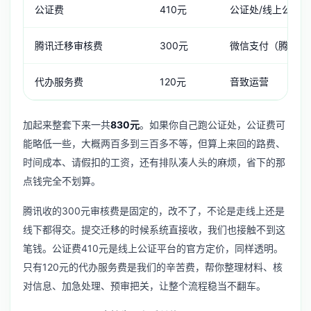
公证费
410元
公证处/线上公证
腾讯迁移审核费
300元
微信支付（腾讯收
代办服务费
120元
音致运营
加起来整套下来一共
830元
。如果你自己跑公证处，公证费可
能略低一些，大概两百多到三百多不等，但算上来回的路费、
时间成本、请假扣的工资，还有排队凑人头的麻烦，省下的那
点钱完全不划算。
腾讯收的300元审核费是固定的，改不了，不论是走线上还是
线下都得交。提交迁移的时候系统直接收，我们也接触不到这
笔钱。公证费410元是线上公证平台的官方定价，同样透明。
只有120元的代办服务费是我们的辛苦费，帮你整理材料、核
对信息、加急处理、预审把关，让整个流程稳当不翻车。