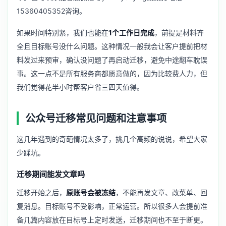
15360405352咨询。
如果时间特别紧，我们也能在
1个工作日完成
，前提是材料齐
全且目标账号没什么问题。这种情况一般我会让客户提前把材
料发过来预审，确认没问题了再启动迁移，避免中途翻车耽误
事。这一点不是所有服务商都愿意做的，因为比较费人力，但
我们觉得花半小时帮客户省三四天值得。
公众号迁移常见问题和注意事项
这几年遇到的奇葩情况太多了，挑几个高频的说说，希望大家
少踩坑。
迁移期间能发文章吗
迁移开始之后，
原账号会被冻结
，不能再发文章、改菜单、回
复消息。目标账号不受影响，正常运营。所以很多人会提前准
备几篇内容放在目标号上定时发送，迁移期间也不至于断更。