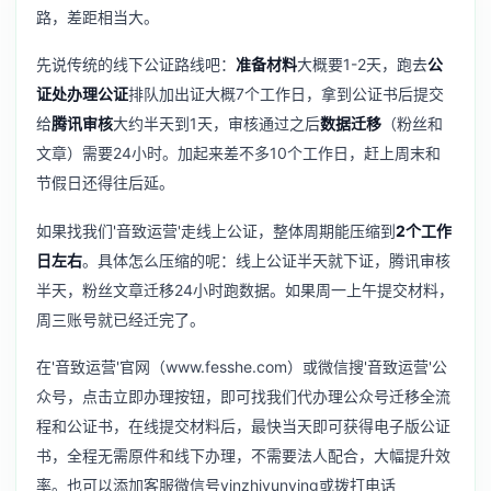
路，差距相当大。
先说传统的线下公证路线吧：
准备材料
大概要1-2天，跑去
公
证处办理公证
排队加出证大概7个工作日，拿到公证书后提交
给
腾讯审核
大约半天到1天，审核通过之后
数据迁移
（粉丝和
文章）需要24小时。加起来差不多10个工作日，赶上周末和
节假日还得往后延。
如果找我们'音致运营'走线上公证，整体周期能压缩到
2个工作
日左右
。具体怎么压缩的呢：线上公证半天就下证，腾讯审核
半天，粉丝文章迁移24小时跑数据。如果周一上午提交材料，
周三账号就已经迁完了。
在'音致运营'官网（www.fesshe.com）或微信搜'音致运营'公
众号，点击立即办理按钮，即可找我们代办理公众号迁移全流
程和公证书，在线提交材料后，最快当天即可获得电子版公证
书，全程无需原件和线下办理，不需要法人配合，大幅提升效
率。也可以添加客服微信号yinzhiyunying或拨打电话