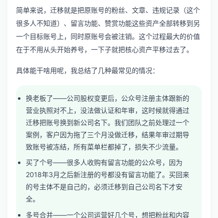
简单来说，迁移就是把原账号的粉丝、文章、违规记录（这个
很多人不知道）、留言功能、赞赏功能这些资产全部转移到另
一个目标账号上，同时原账号会被注销。这个过程最大的价值
在于不用从头开始养号，一下子就把核心资产平移过去了。
具体能干啥用呢，我总结了几种最常见的情况：
换老板了——公司股权变更后，公众号注册主体跟新的
营业执照对不上，没法做认证和年审，这时候就得通过
迁移把账号换到新公司名下。我们团队之前处理过一个
案例，客户因为拖了三个月没做迁移，结果年审过期导
致账号被冻结，所有菜单栏都掉了，损失不少流量。
买了个号——很多人收购有留言功能的公众号，因为
2018年3月之后新注册的号都没有留言功能了。买回来
的号主体不是自己的，必须迁移到自己公司名下才安
全。
多号合并——一个公司运营好几个号，想把粉丝和内容