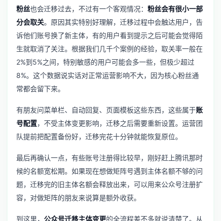
粉丝
也会迁移过去，不过有一个客观情况：
粉丝会有很小一部
分会取关
。原因其实特别好理解，迁移过程中会触达用户，告
诉他们账号换了新主体，有的用户看到提示之后可能会觉得陌
生就取消了关注。根据我们几千个案例的经验，取关率一般在
2%到5%之间，特别敏感的用户可能会多一些，但极少超过
8%。这个数据说实话对正常运营影响不大，因为核心粉丝通
常都会留下来。
有朋友问菜单栏、自动回复、页面模板这些东西，这些属于
账
号配置
，不受主体变更影响，迁移之后需要重新设置。运营团
队提前把配置备份好，迁移完花十分钟就能恢复原位。
最后再确认一点，有些账号注册得比较早，刚好赶上腾讯那时
候的名额宽松期。如果现在想做矩阵号遇到主体名额不够的问
题，迁移完的旧主体名额会释放出来，可以用来
公众号注册扩
容
，对做矩阵的朋友来说算是额外收获。
到这里，
公众号迁移主体变更
的全流程差不多就说清楚了。从