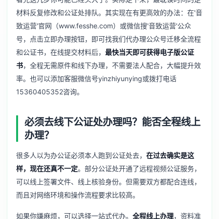
材料反复修改和公证处排队。其实现在有更高效的办法：在'音
致运营'官网（www.fesshe.com）或微信搜'音致运营'公众
号，点击立即办理按钮，即可找我们代办理公众号迁移全流程
和公证书，在线提交材料后，
最快当天即可获得电子版公证
书
，全程无需原件和线下办理，不需要法人配合，大幅提升效
率。也可以添加客服微信号yinzhiyunying或拨打电话
15360405352咨询。
必须去线下公证处办理吗？能否全程线上
办理？
很多人以为办公证必须本人跑到公证处去，
在过去确实是这
样，现在还真不一定
。部分公证处开通了远程视频公证服务，
可以线上签署文件、线上核验身份。但需要双方都配合连线，
而且对网络环境和操作流程要求比较高。
如果你嫌麻烦，可以选择一站式代办。
全程线上办理
，资料准