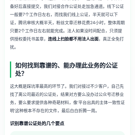
备好后直接提交，我们对接合作公证处走加急通道。线下公证
一般要7个工作日左右，而找我们线上公证，半天就可以下
证，腾讯审核大概半天，粉丝文章迁移花费24小时，整体周期
只要2个工作日左右就能完成。法人如果没时间配合，只须提
供授权委托书盖章，
连线上扫脸都不用法人出面
，真正全免打
扰。
如何找到靠谱的、能办理此业务的公证
处？
这大概是踩坑率最高的环节了。我们对接过不少客户，自己先
找了离公司最近的公证处，结果对方要么没办过公众号迁移业
务，要么要求提供各种奇葩材料，像'平台出具的主体一致性证
明'这种根本不存在的文件，最后白白折腾一周。
识别靠谱公证处的几个要点