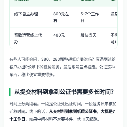
线下自主办理
800元左
5-7个工作
通常需要
右
日
音致运营线上代
480元
最快当天
不需要（
办
可）
有些人可能会问，380、280那种超低价靠谱吗？真遇到过给
客户办出P公章书的低价服务，最后账号差点被废。公证这种
东西，稳比便宜重要得多。
从提交材料到拿到公证书需要多长时间？
时间上分两段看。一段是公证处出证时间，一段是腾讯审核加
迁移时间。线下的话，
从交材料到拿到纸质公证书，大概是7
个工作日
，如果中间材料不对要补件，就10天起跳。