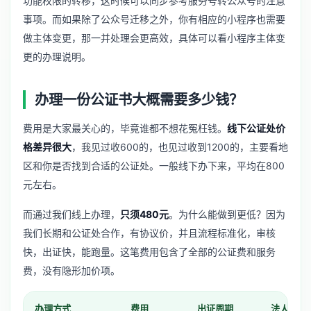
功能权限的转移，这时候可以同步参考
服务号转公众号
的注意
事项。而如果除了公众号迁移之外，你有相应的小程序也需要
做主体变更，那一并处理会更高效，具体可以看
小程序主体变
更
的办理说明。
办理一份公证书大概需要多少钱？
费用是大家最关心的，毕竟谁都不想花冤枉钱。
线下公证处价
格差异很大
，我见过收600的，也见过收到1200的，主要看地
区和你是否找到合适的公证处。一般线下办下来，平均在800
元左右。
而通过我们线上办理，
只须480元
。为什么能做到更低？因为
我们长期和公证处合作，有协议价，并且流程标准化，审核
快，出证快，能跑量。这笔费用包含了全部的公证费和服务
费，没有隐形加价项。
办理方式
费用
出证周期
法人配合