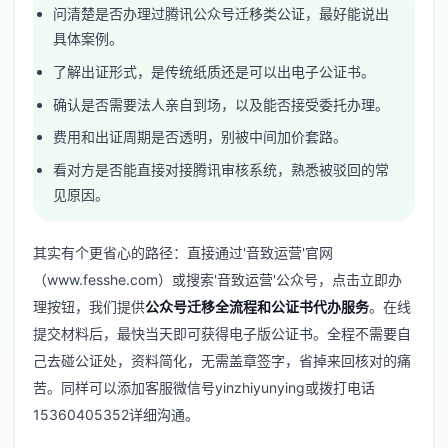
问清楚是否办理过腾讯公众号迁移类公证，最好能说出
具体案例。
了解出证形式，是传统纸质还是可以出电子公证书。
确认是否需要法人亲自到场，以及能否接受委托办理。
费用和出证周期是否透明，别被中间加价套路。
看对方是否能直接对接腾讯审核系统，熟悉被驳回的常
见原因。
其实有个更省心的路径：直接通过'音致运营'官网
（www.fesshe.com）或搜索'音致运营'公众号，点击立即办
理按钮，我们提供
公众号迁移全流程和公证书代办服务
。在线
提交材料后，最快当天即可获得电子版公证书。全程不需要自
己去碰公证处，资料简化，无需盖章签字，省掉来回核对的痛
苦。同样可以添加客服微信号yinzhiyunying或拨打电话
15360405352详细沟通。