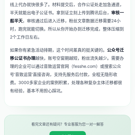
线上代办就快很多了。材料提交后，合作公证处走加急通道，
半天就能出电子公证书。拿到证立刻上传到腾讯后台，
审核一
般半天
，审核通过后进入迁移，粉丝文章数据迁移需要24小
时，跑完就能切换。所以从你开始办到迁移完成，整体压缩到
2个工作日左右。
如果你有紧急活动排期，这个时间差真的挺关键的。
公众号迁
移公证书办理
越快，账号空窗期越短，粉丝流失越少。需要办
理的企业可以通过音致运营官网（fesshe.com）或搜索公众
号'音致运营'直接咨询，支持先服务后付款，全程无隐形收
费。3000多家企业的案例积累，处理各种复杂主体迁移都很
有经验，基本不用担心踩坑。
看完文章还有疑问？专业客服为您一对一解答