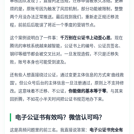
审核团队发现了，直接判定违规，迁移申请被永久冻结。更麻
烦的是，原账号因为触发了风控机制，部分功能被限制，整整
两个月没办法正常推送。最后找到我们，重新走正规迁移流
程，前前后后耽误了将近一个季度的营销节点。
这个案例说明白了一件事：
千万别在公证书上动歪心思
。现在
腾讯的审核系统越来越智能，公证书上的编号、公证员签名、
钢印等细节都会被交叉比对。一旦发现造假，不只是迁移失
败，账号本身也可能受到波及。
还有些人想直接绕过公证，通过变更主体信息的方式来'曲线救
国'。但公众号后台的主体信息一旦注册通过，原则上不支持修
改。这意味着不迁移、不公证，
你能做的基本等于零
。与其来
回折腾，不如花小半天时间把公证书规范地办下来。
电子公证书有效吗？微信认可吗？
这是高频问题里的前三名。我直接说答案：
电子公证书完全有