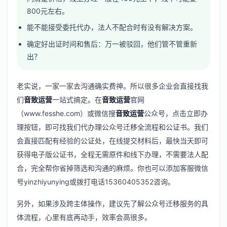
800元左右。
能不能接受委托代办，法人不配合时有没有解决方案。
确定好出证时间和售后：万一被驳回，他们管不管重新
出？
老实说，一家一家去沟通确实费神。所以很多企业会直接找我
们
音致运营
一站式搞定。在
音致运营
官网
（www.fesshe.com）或微信搜
音致运营
公众号，点击立即办
理按钮，即可找我们代办理公众号迁移全流程和公证书。我们
会直接匹配有经验的公证处，在线提交材料后，最快当天即可
获得电子版公证书，全程无需原件和线下办理，不需要法人配
合，完全帮你省掉筛选和沟通的麻烦。你也可以添加客服微信
号yinzhiyunying或拨打电话15360405352咨询。
另外，如果涉及跨主体操作，建议先了解
公众号迁移服务
的具
体流程，心里有底再动手，效率会高很多。