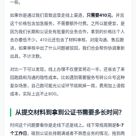
一些。
如果你是通过我们音致运营走线上渠道，
只需要410元
，并且
这个价格包含加急服务，不需要额外付费。之所以能便宜，是
因为我们长期和公证处有批量的业务合作，拿到的价格比个人
去办要低不少。410元还包含了材料审核、对接沟通、售后跟
进，如果审核中出了什么问题被驳回，我们也会帮你协调重新
出具，不计次数。
对比一下可以发现，线上办理不仅便宜将近一半，还省去了来
回跑路和沟通的隐性成本。比如遇到需要
服务号转公众号
这种
复杂场景，自己跑可能光公证环节就耗掉一周，费用加上请假
成本，实际上远不止800。
从提交材料到拿到公证书需要多长时间？
时间这个问题要看你是走线下还是线上。线下常规周期是
5-7
个工作日
，碰到公证处排期满或者不熟悉业务的情况，拖到两