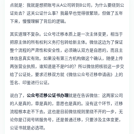
点就是：我就是想把账号从A公司转到B公司，为什么要绕到公
证处去？这关公证什么事？我最早也觉得很繁琐，但做了五年
下来，慢慢理解了背后的逻辑。
其实道理不复杂。公众号迁移本质上是一次主体变更，相当于
把原主体的所有权利义务打包转给新主体。微信这边为了保证
整个流程的严肃性和安全性，必须确认双方是自愿的，而且主
体信息真实有效。如果没有第三方机构做这个确认，随便上传
两张营业执照，谁知道是不是PS的？所以微信把核验这一步交
给了公证处，要求迁移双方就《微信公众号迁移申请函》上的
签名、印鉴进行公证。
说白了，
公众号迁移公证书办理
就是在告诉微信：这两家公司
的人是真的，章是真的，意愿也是真的。没有这个环节，迁移
流程根本走不下去。这也是目前微信规则里绕不开的一步，无
论你是订阅号转服务号，还是普通迁移，只要涉及主体变更，
公证书就是必选项。