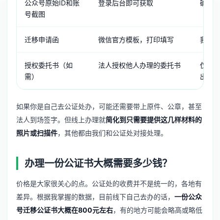
公众号原始ID和账
登录后台即可获取
确保
号截图
迁移申请函
微信官方模板，打印填写
我们
授权委托书（如
法人授权他人办理的委托书
仅需
需）
出面
如果你是自己去公证处办，可能还需要带上原件、公章，甚至
法人到场签字。但线上办理就
简化到只需要提供这几样材料的
照片或扫描件
，其他都由我们和公证处对接处理。
办理一份公证书大概需要多少钱？
价格是大家很关心的点。公证处的收费并不是统一的，各地有
差异。根据我掌握的数据，目前线下自己去办的话，
一份公众
号迁移公证书大概在800元左右
，有的地方可能会略高或略低