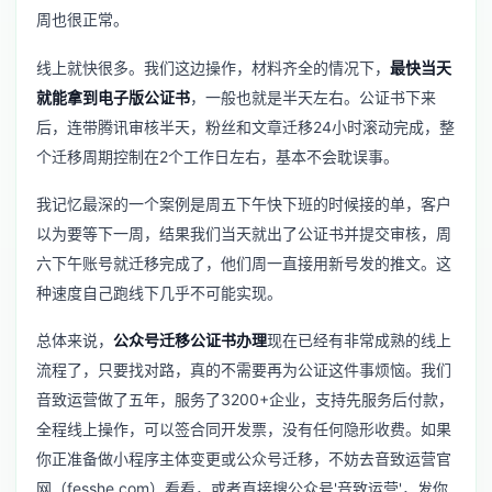
周也很正常。
线上就快很多。我们这边操作，材料齐全的情况下，
最快当天
就能拿到电子版公证书
，一般也就是半天左右。公证书下来
后，连带腾讯审核半天，粉丝和文章迁移24小时滚动完成，整
个迁移周期控制在2个工作日左右，基本不会耽误事。
我记忆最深的一个案例是周五下午快下班的时候接的单，客户
以为要等下一周，结果我们当天就出了公证书并提交审核，周
六下午账号就迁移完成了，他们周一直接用新号发的推文。这
种速度自己跑线下几乎不可能实现。
总体来说，
公众号迁移公证书办理
现在已经有非常成熟的线上
流程了，只要找对路，真的不需要再为公证这件事烦恼。我们
音致运营做了五年，服务了3200+企业，支持先服务后付款，
全程线上操作，可以签合同开发票，没有任何隐形收费。如果
你正准备做
小程序主体变更
或公众号迁移，不妨去音致运营官
网（fesshe.com）看看，或者直接搜公众号'音致运营'，发你