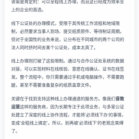
答案是肯定的：可以全程线上办理，而且这已经成为效率至
上的企业的首选。
线下公证处的办理模式，受限于其传统工作流程和地域限
制，必然要求当事人到场、提交纸质原件、等待制证周期。
但对于全国性的业务来说，让分布在不同城市的两个公司的
法人同时挤时间去某个公证处，成本太高了。
线上办理则打破了这些限制。通过与合作公证处系统的数据
对接，可以实现材料在线核验、意愿在线确认、证书在线签
发。整个流程中，你只需要通过手机或电脑操作，不需要跑
腿，甚至不需要准备复杂的纸质盖章文件。
关键在于找到支持这种线上办理通道的服务方。像我们
音致
运营
这样的服务商，因为长期专注于此项业务，与多家公证
处建立了深度的线上协作流程，才能将‘必须线下办’的事情，
变成‘全程线上搞定’。所以，别再被‘必须线下’的老观念束缚
了。