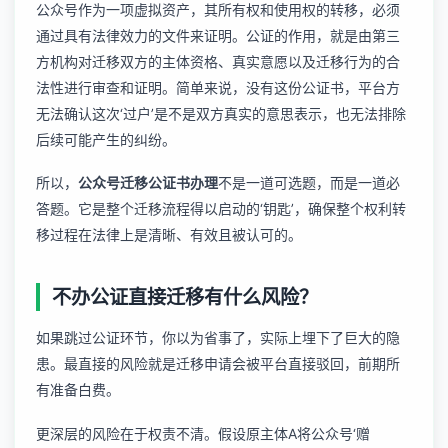
公众号作为一项虚拟资产，其所有权和使用权的转移，必须
通过具有法律效力的文件来证明。公证的作用，就是由第三
方机构对迁移双方的主体资格、真实意愿以及迁移行为的合
法性进行审查和证明。简单来说，没有这份公证书，平台方
无法确认这次‘过户’是不是双方真实的意思表示，也无法排除
后续可能产生的纠纷。
所以，
公众号迁移公证书办理
不是一道可选题，而是一道必
答题。它是整个迁移流程得以启动的‘钥匙’，确保整个权利转
移过程在法律上是清晰、有效且被认可的。
不办公证直接迁移有什么风险？
如果跳过公证环节，你以为省事了，实际上埋下了巨大的隐
患。最直接的风险就是迁移申请会被平台直接驳回，前期所
有准备白费。
更深层的风险在于权责不清。假设原主体A将公众号‘赠