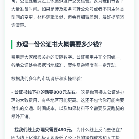
可，公证处会通过其他渠道进行交叉核验。这为我们节省了
大量准备时间。如果是涉及
服务号转公众号
或者不同主体类
型间的变更，材料逻辑类似，但会有细微差别，最好提前咨
询清楚。
办理一份公证书大概需要多少钱？
费用是大家都很关心的实际数字。公证费用并非全国统一，
各地公证处会根据当地标准、案件复杂程度有一定浮动。
根据我们多年的市场调研和实操经验：
-
公证书线下办的话要800元左右。
这是你直接去公证处办
理的大致费用，有些地区可能更高。这还不包含你可能需要
付出的交通、时间成本，以及如果材料不全需要反复跑腿的
额外开销。
-
找我们线上办理只需要480元。
为什么线上反而更便宜？
因为线上化流程极大地降低了公证处的操作成本和人工投