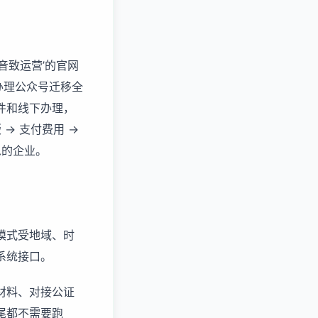
‘音致运营’的官网
代办理公众号迁移全
件和线下办理，
> 支付费用 ->
急的企业。
模式受地域、时
系统接口。
材料、对接公证
尾都不需要跑