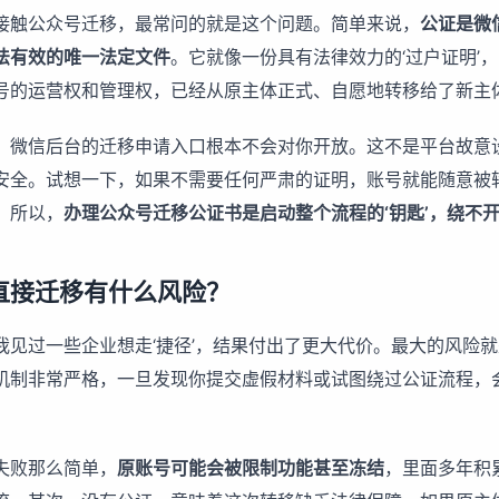
接触公众号迁移，最常问的就是这个问题。简单来说，
公证是微
法有效的唯一法定文件
。它就像一份具有法律效力的‘过户证明’
号的运营权和管理权，已经从原主体正式、自愿地转移给了新主
，微信后台的迁移申请入口根本不会对你开放。这不是平台故意
安全。试想一下，如果不需要任何严肃的证明，账号就能随意被
。所以，
办理公众号迁移公证书是启动整个流程的‘钥匙’，绕不
直接迁移有什么风险？
我见过一些企业想走‘捷径’，结果付出了更大代价。最大的风险
机制非常严格，一旦发现你提交虚假材料或试图绕过公证流程，
失败那么简单，
原账号可能会被限制功能甚至冻结
，里面多年积