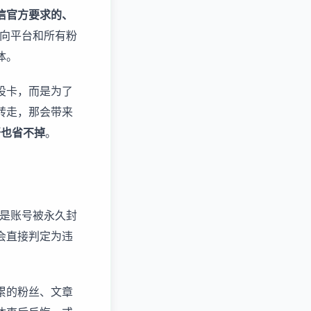
信官方要求的、
，向平台和所有粉
体。
设卡，而是为了
转走，那会带来
开也省不掉
。
就是账号被永久封
会直接判定为违
累的粉丝、文章