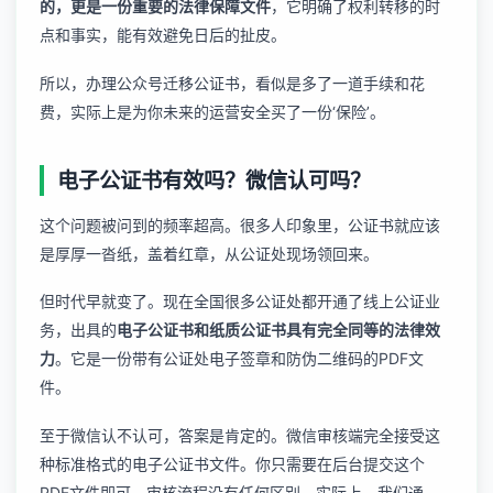
的，更是一份重要的法律保障文件
，它明确了权利转移的时
点和事实，能有效避免日后的扯皮。
所以，办理公众号迁移公证书，看似是多了一道手续和花
费，实际上是为你未来的运营安全买了一份‘保险’。
电子公证书有效吗？微信认可吗？
这个问题被问到的频率超高。很多人印象里，公证书就应该
是厚厚一沓纸，盖着红章，从公证处现场领回来。
但时代早就变了。现在全国很多公证处都开通了线上公证业
务，出具的
电子公证书和纸质公证书具有完全同等的法律效
力
。它是一份带有公证处电子签章和防伪二维码的PDF文
件。
至于微信认不认可，答案是肯定的。微信审核端完全接受这
种标准格式的电子公证书文件。你只需要在后台提交这个
PDF文件即可，审核流程没有任何区别。实际上，我们通