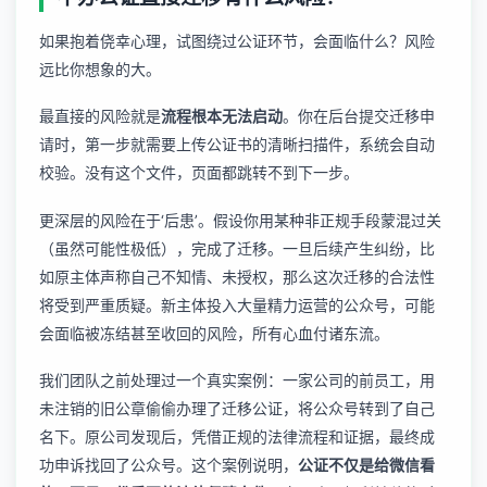
如果抱着侥幸心理，试图绕过公证环节，会面临什么？风险
远比你想象的大。
最直接的风险就是
流程根本无法启动
。你在后台提交迁移申
请时，第一步就需要上传公证书的清晰扫描件，系统会自动
校验。没有这个文件，页面都跳转不到下一步。
更深层的风险在于‘后患’。假设你用某种非正规手段蒙混过关
（虽然可能性极低），完成了迁移。一旦后续产生纠纷，比
如原主体声称自己不知情、未授权，那么这次迁移的合法性
将受到严重质疑。新主体投入大量精力运营的公众号，可能
会面临被冻结甚至收回的风险，所有心血付诸东流。
我们团队之前处理过一个真实案例：一家公司的前员工，用
未注销的旧公章偷偷办理了迁移公证，将公众号转到了自己
名下。原公司发现后，凭借正规的法律流程和证据，最终成
功申诉找回了公众号。这个案例说明，
公证不仅是给微信看