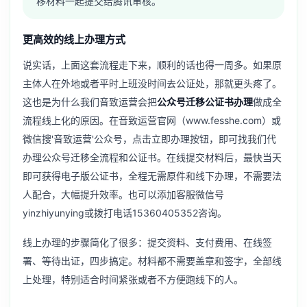
移材料一起提交给腾讯审核。
更高效的线上办理方式
说实话，上面这套流程走下来，顺利的话也得一周多。如果原
主体人在外地或者平时上班没时间去公证处，那就更头疼了。
这也是为什么我们音致运营会把
公众号迁移公证书办理
做成全
流程线上化的原因。在音致运营官网（www.fesshe.com）或
微信搜'音致运营'公众号，点击立即办理按钮，即可找我们代
办理公众号迁移全流程和公证书。在线提交材料后，最快当天
即可获得电子版公证书，全程无需原件和线下办理，不需要法
人配合，大幅提升效率。也可以添加客服微信号
yinzhiyunying或拨打电话15360405352咨询。
线上办理的步骤简化了很多：提交资料、支付费用、在线签
署、等待出证，四步搞定。材料都不需要盖章和签字，全部线
上处理，特别适合时间紧张或者不方便跑线下的人。