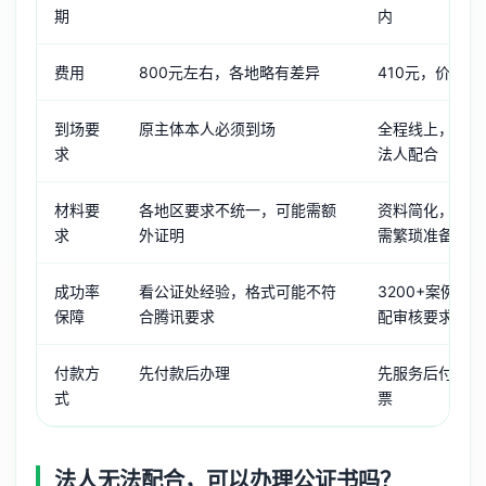
期
内
费用
800元左右，各地略有差异
410元，价格统
到场要
原主体本人必须到场
全程线上，无需
求
法人配合
材料要
各地区要求不统一，可能需额
资料简化，无需
求
外证明
需繁琐准备
成功率
看公证处经验，格式可能不符
3200+案例经
保障
合腾讯要求
配审核要求
付款方
先付款后办理
先服务后付款，
式
票
法人无法配合，可以办理公证书吗？