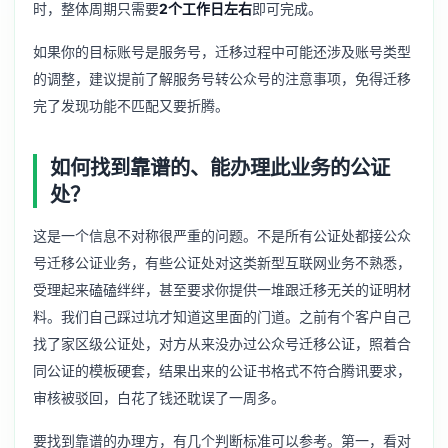
时，整体周期只需要
2个工作日左右
即可完成。
如果你的目标账号是服务号，迁移过程中可能还涉及账号类型
的调整，建议提前了解
服务号转公众号
的注意事项，免得迁移
完了发现功能不匹配又要折腾。
如何找到靠谱的、能办理此业务的公证
处？
这是一个信息不对称很严重的问题。不是所有公证处都接公众
号迁移公证业务，有些公证处对这类新型互联网业务不熟悉，
受理起来磕磕绊绊，甚至要求你提供一堆跟迁移无关的证明材
料。我们自己踩过坑才知道这里面的门道。之前有个客户自己
找了家区级公证处，对方从来没办过公众号迁移公证，照着合
同公证的模板硬套，结果出来的公证书格式不符合腾讯要求，
审核被驳回，白花了钱还耽误了一周多。
要找到靠谱的办理方，有几个判断标准可以参考。第一，看对