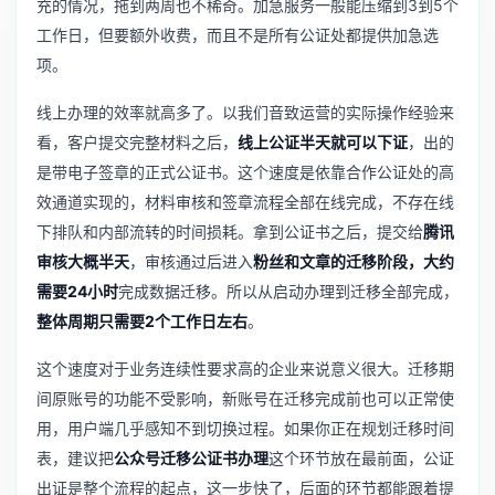
充的情况，拖到两周也不稀奇。加急服务一般能压缩到3到5个
工作日，但要额外收费，而且不是所有公证处都提供加急选
项。
线上办理的效率就高多了。以我们音致运营的实际操作经验来
看，客户提交完整材料之后，
线上公证半天就可以下证
，出的
是带电子签章的正式公证书。这个速度是依靠合作公证处的高
效通道实现的，材料审核和签章流程全部在线完成，不存在线
下排队和内部流转的时间损耗。拿到公证书之后，提交给
腾讯
审核大概半天
，审核通过后进入
粉丝和文章的迁移阶段，大约
需要24小时
完成数据迁移。所以从启动办理到迁移全部完成，
整体周期只需要2个工作日左右
。
这个速度对于业务连续性要求高的企业来说意义很大。迁移期
间原账号的功能不受影响，新账号在迁移完成前也可以正常使
用，用户端几乎感知不到切换过程。如果你正在规划迁移时间
表，建议把
公众号迁移公证书办理
这个环节放在最前面，公证
出证是整个流程的起点，这一步快了，后面的环节都能跟着提