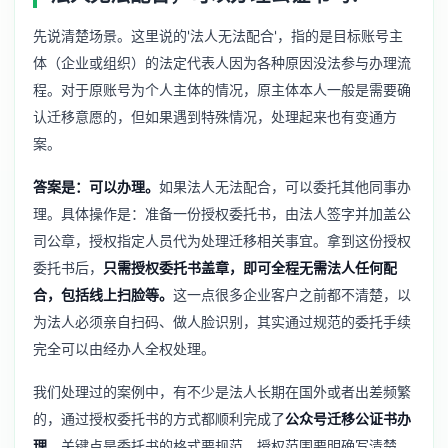
先说清楚场景。这里说的'法人无法配合'，指的是目标账号主
体（企业或组织）的法定代表人因为各种原因没法参与办理流
程。对于原账号为个人主体的情况，原主体本人一般是需要确
认迁移意愿的，但如果遇到特殊情况，处理起来也有变通方
案。
答案是：可以办理。
如果法人无法配合，可以委托其他同事办
理。具体操作是：准备一份授权委托书，由法人签字并加盖公
司公章，授权指定人员代为处理迁移相关事宜。拿到这份授权
委托书后，
只需授权委托书盖章，即可全程无需法人任何配
合，包括线上扫脸等。
这一点很多企业客户之前都不清楚，以
为法人必须亲自扫码、做人脸识别，其实通过规范的委托手续
完全可以由经办人全权处理。
我们处理过的案例中，有不少是法人长期在国外或者出差频繁
的，通过授权委托书的方式都顺利完成了
公众号迁移公证书办
理
。关键点是委托书的格式要规范，授权范围要明确写清楚