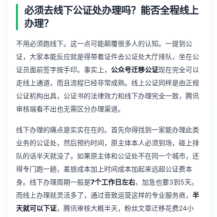
必须去线下公证处办理吗？能否全程线上
办理？
不用必须跑线下。这一点可能颠覆很多人的认知。一提到公
证，大家本能反应就是得带着证件去公证处大厅排队，坐在公
证员面前签字按手印。事实上，
公众号迁移公证
现在完全可以
走线上通道，而且流程已经非常成熟。线上公证同样是由正规
公证机构出具，公证书的法律效力和线下办理完全一致，腾讯
审核端看不出也无需区分办理渠道。
线下办理的痛点是实实在在的。首先你得找到一家能办理此类
业务的公证处，然后预约时间，原主体本人必须到场，碰上排
队的话半天就没了。如果原主体和公证处不在同一个城市，还
得专门跑一趟，差旅成本加上时间成本加起来远超公证费本
身。线下办理周期一般是
7个工作日左右
，加急也要3到5天。
而线上办理就灵活多了，通过音致运营这样的专业服务商，
半
天就可以下证
，腾讯审核大概半天，粉丝文章迁移花费24小