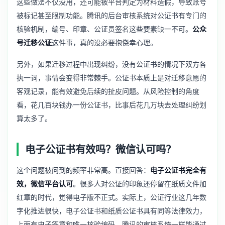
这些做法不仅没用，还可能被平台判定为材料造假，导致账号
被标记甚至限制功能。腾讯的后台审核系统对公证书有专门的
核验机制，编号、印章、公证员签名这些要素缺一不可。
公众
号迁移公证
这件事，真的没必要抱侥幸心理。
另外，如果迁移过程中出现纠纷，没有公证书的情况下双方各
执一词，事情会变得非常棘手。公证书本质上是对迁移意愿的
客观记录，能有效避免后续的扯皮问题。从风险控制的角度
看，花几百块钱办一份公证书，比事后花几万块去处理纠纷划
算太多了。
电子公证书有效吗？微信认可吗？
这个问题被问到的频率非常高。直接回答：
电子公证书完全有
效，微信平台认可
。很多人对公证的印象还停留在纸质文件加
红章的时代，觉得电子版不正式。实际上，公证行业这几年数
字化推进很快，电子公证书和纸质公证书具有同等法律效力，
上面有电子签章和唯一核验编码，腾讯的审核系统一样能通过