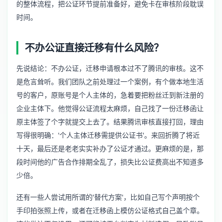
的整体流程，把公证环节提前准备好，避免卡在审核阶段耽误
时间。
不办公证直接迁移有什么风险？
先说结论：不办公证，迁移申请根本过不了腾讯的审核。这不
是危言耸听。我们团队之前处理过一个案例，有个做本地生活
号的客户，原账号是个人主体的，急着要把粉丝迁到新注册的
企业主体下。他觉得公证流程太麻烦，自己找了一份迁移函让
原主体签了个字就提交上去了。结果腾讯审核直接打回，理由
写得很明确：'个人主体迁移需提供公证书'。来回折腾了将近
十天，最后还是老老实实补办了公证才通过。更麻烦的是，那
段时间他的广告合作排期全乱了，损失比公证费高出不知道多
少倍。
还有一些人尝试用所谓的'替代方案'，比如自己写个声明按个
手印拍张照上传，或者在迁移函上模仿公证格式自己盖个章。