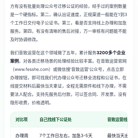
方有没有批量处理公众号迁移公证的经验，经手过的案例数量
是一个硬指标。第二，确认出证速度，正规渠道一般能在1到3
个工作日交付电子公证书。第三，看是否支持线上办理和加急
服务。第四，有没有清晰的售后对接，万一审核有问题能不能
及时协调修改。
我们音致运营在这个领域做了五年，累计服务
3200多个企业
案例
，对各类迁移场景的处理经验比较丰富。在音致运营官网
（www.fesshe.com）或微信搜'音致运营'公众号，点击立即
办理按钮，即可找我们代办理公众号迁移全流程和公证书，在
线提交材料后最快当天拿证，全程无需原件和线下办理，不需
要法人配合。支持先服务后付款，可以签合同、开发票，没有
隐形收费，价格透明。
对比项
自己找线下公证处
音致运营线上办
办理周
7个工作日左右，加急3-5天
最快当天出证，