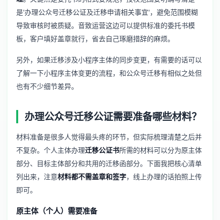
是'办理公众号迁移公证及迁移申请相关事宜'，避免范围模糊
导致审核时被质疑。音致运营这边可以提供标准的委托书模
板，客户填好盖章就行，省去自己琢磨措辞的麻烦。
另外，如果迁移涉及小程序主体的同步变更，有需要的话可以
了解一下
小程序主体变更
的流程，和公众号迁移有相似之处但
也有不少细节差异。
办理公众号迁移公证需要准备哪些材料？
材料准备是很多人觉得最头疼的环节，但实际梳理清楚之后并
不复杂。个人主体办理
迁移公证书
所需的材料可以分为原主体
部分、目标主体部分和共用的迁移函部分。下面我把核心清单
列出来，注意
材料都不需盖章和签字
，线上办理的话拍照上传
即可。
原主体（个人）需要准备