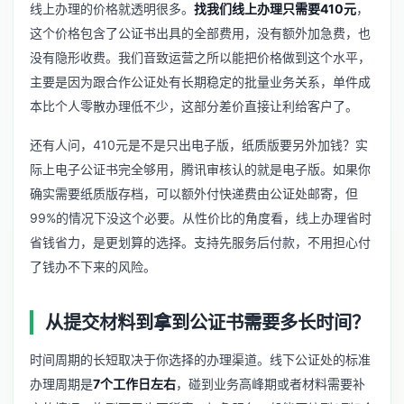
线上办理的价格就透明很多。
找我们线上办理只需要410元
，
这个价格包含了公证书出具的全部费用，没有额外加急费，也
没有隐形收费。我们音致运营之所以能把价格做到这个水平，
主要是因为跟合作公证处有长期稳定的批量业务关系，单件成
本比个人零散办理低不少，这部分差价直接让利给客户了。
还有人问，410元是不是只出电子版，纸质版要另外加钱？实
际上电子公证书完全够用，腾讯审核认的就是电子版。如果你
确实需要纸质版存档，可以额外付快递费由公证处邮寄，但
99%的情况下没这个必要。从性价比的角度看，线上办理省时
省钱省力，是更划算的选择。支持先服务后付款，不用担心付
了钱办不下来的风险。
从提交材料到拿到公证书需要多长时间？
时间周期的长短取决于你选择的办理渠道。线下公证处的标准
办理周期是
7个工作日左右
，碰到业务高峰期或者材料需要补