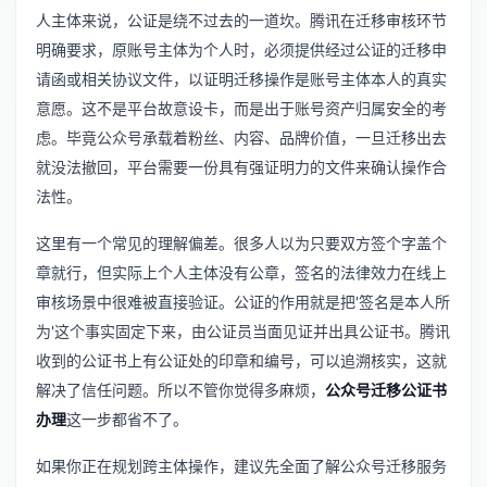
人主体来说，公证是绕不过去的一道坎。腾讯在迁移审核环节
明确要求，原账号主体为个人时，必须提供经过公证的迁移申
请函或相关协议文件，以证明迁移操作是账号主体本人的真实
意愿。这不是平台故意设卡，而是出于账号资产归属安全的考
虑。毕竟公众号承载着粉丝、内容、品牌价值，一旦迁移出去
就没法撤回，平台需要一份具有强证明力的文件来确认操作合
法性。
这里有一个常见的理解偏差。很多人以为只要双方签个字盖个
章就行，但实际上个人主体没有公章，签名的法律效力在线上
审核场景中很难被直接验证。公证的作用就是把'签名是本人所
为'这个事实固定下来，由公证员当面见证并出具公证书。腾讯
收到的公证书上有公证处的印章和编号，可以追溯核实，这就
解决了信任问题。所以不管你觉得多麻烦，
公众号迁移公证书
办理
这一步都省不了。
如果你正在规划跨主体操作，建议先全面了解
公众号迁移服务