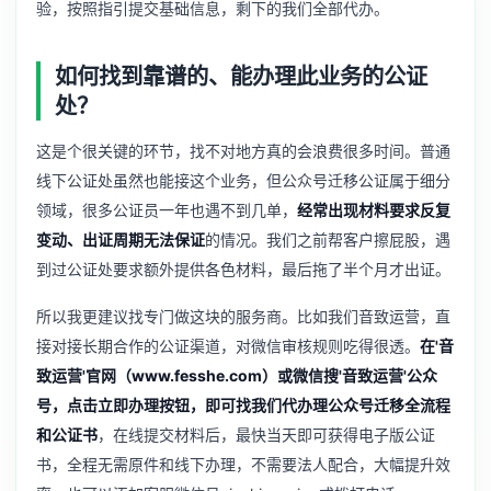
验，按照指引提交基础信息，剩下的我们全部代办。
如何找到靠谱的、能办理此业务的公证
处？
这是个很关键的环节，找不对地方真的会浪费很多时间。普通
线下公证处虽然也能接这个业务，但公众号迁移公证属于细分
领域，很多公证员一年也遇不到几单，
经常出现材料要求反复
变动、出证周期无法保证
的情况。我们之前帮客户擦屁股，遇
到过公证处要求额外提供各色材料，最后拖了半个月才出证。
所以我更建议找专门做这块的服务商。比如我们音致运营，直
接对接长期合作的公证渠道，对微信审核规则吃得很透。
在'音
致运营'官网（www.fesshe.com）或微信搜'音致运营'公众
号，点击立即办理按钮，即可找我们代办理公众号迁移全流程
和公证书
，在线提交材料后，最快当天即可获得电子版公证
书，全程无需原件和线下办理，不需要法人配合，大幅提升效