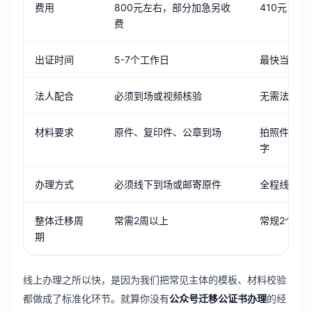
费用
800元左右，部分加急另收
410元，无
费
出证时间
5-7个工作日
最快当天可
法人配合
必须到场或视频核验
无需法人任
材料要求
原件、复印件、公章到场
拍照件即可
字
办理方式
必须线下到场或邮寄原件
全程线上，
整体迁移周
常需2周以上
常规2个工
期
线上办理之所以快，是因为我们把常见主体的模板、材料校验
都做成了标准化环节。就算你没有
公众号迁移公证书办理
的经