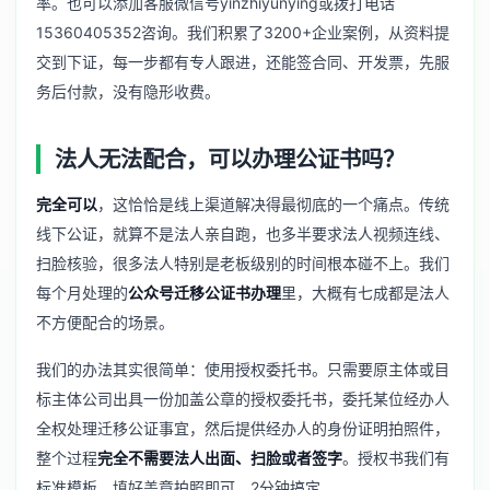
率。也可以添加客服微信号yinzhiyunying或拨打电话
15360405352咨询。我们积累了3200+企业案例，从资料提
交到下证，每一步都有专人跟进，还能签合同、开发票，先服
务后付款，没有隐形收费。
法人无法配合，可以办理公证书吗？
完全可以
，这恰恰是线上渠道解决得最彻底的一个痛点。传统
线下公证，就算不是法人亲自跑，也多半要求法人视频连线、
扫脸核验，很多法人特别是老板级别的时间根本碰不上。我们
每个月处理的
公众号迁移公证书办理
里，大概有七成都是法人
不方便配合的场景。
我们的办法其实很简单：使用授权委托书。只需要原主体或目
标主体公司出具一份加盖公章的授权委托书，委托某位经办人
全权处理迁移公证事宜，然后提供经办人的身份证明拍照件，
整个过程
完全不需要法人出面、扫脸或者签字
。授权书我们有
标准模板，填好盖章拍照即可，2分钟搞定。