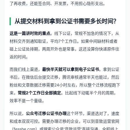
了再收费，还能签合同、开发票，不用担心隐形支出。
从提交材料到拿到公证书需要多长时间？
这是一篇讲时效的重点
。线下公证，常规不加急的情况下，从
材料交齐到通知取证，平均7个工作日。如果中间缺材料或者
碰上公证处排期，两周开外也是常事，这还没算你快递原件往
返的时间。
而我们线上渠道，
最快半天就可以拿到电子公证书
。拿到公证
书后，在微信后台提交迁移，腾讯审核通常半天也能过，然后
粉丝和文章数据迁移需要24小时左右，所以整个迁移流程跑下
来，
常规2个工作日全部搞定
。比起线下动辄半个月的周期，
效率不是一个量级。
所以说，
公众号迁移公证书办理
这个环节，渠道选对了，速度
和成本双双可控。需要办理迁移的企业，可以到音致运营官网
（fesshe.com）或搜索公众号'音致运营'直接沟通，全程线上