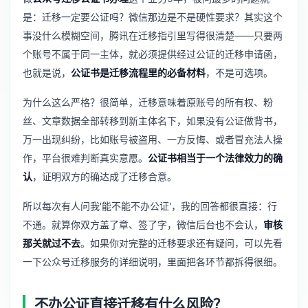
是：迁移一定要公证吗？微信那边是不是硬性要求？其实这个
事没什么模糊空间，腾讯在迁移指引里写得很清楚——只要两
个账号不属于同一主体，就必须提供经过公证的迁移申请函，
也就是说，
公证书是迁移流程里的必备材料
，不是可选项。
为什么这么严格？很简单，迁移意味着原账号的所有权、粉
丝、文章数据全部转移到新主体名下，如果没有公证做背书，
万一出现纠纷，比如账号被盗用、一方反悔、或者冒充法人操
作，平台很难判断真实意愿。
公证书相当于一个法律效力的确
认
，证明双方的确达成了迁移合意。
所以每次有人问我'能不能不办公证'，我的回答都很直接：行
不通。就算你双方盖了章、签了字，微信后台也不会认，
审核
那关就过不去
。如果你对完整的迁移要求还有疑问，可以先看
一下
公众号迁移服务
的详细说明，里面把各环节都拆得很细。
不办公证直接迁移有什么风险？