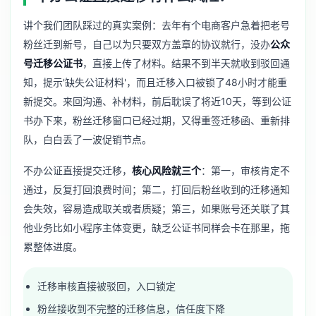
讲个我们团队踩过的真实案例：去年有个电商客户急着把老号
粉丝迁到新号，自己以为只要双方盖章的协议就行，没办
公众
号迁移公证书
，直接上传了材料。结果不到半天就收到驳回通
知，提示'缺失公证材料'，而且迁移入口被锁了48小时才能重
新提交。来回沟通、补材料，前后耽误了将近10天，等到公证
书办下来，粉丝迁移窗口已经过期，又得重签迁移函、重新排
队，白白丢了一波促销节点。
不办公证直接提交迁移，
核心风险就三个
：第一，审核肯定不
通过，反复打回浪费时间；第二，打回后粉丝收到的迁移通知
会失效，容易造成取关或者质疑；第三，如果账号还关联了其
他业务比如
小程序主体变更
，缺乏公证书同样会卡在那里，拖
累整体进度。
迁移审核直接被驳回，入口锁定
粉丝接收到不完整的迁移信息，信任度下降