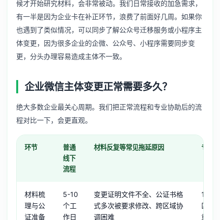
候才开始研究材料，会非常被动。我们日常接收的加急需求，
有一半是因为企业卡在补正环节，浪费了前面好几周。如果你
也遇到了类似情况，可以同步了解
公众号迁移服务
或
小程序主
体变更
，因为很多企业的企微、公众号、小程序需要同步变
更，分头办理容易造成主体不一致。
企业微信主体变更正常需要多久？
绝大多数企业最关心周期。我们把正常流程和专业协助后的流
程对比一下，会更直观。
环节
普通
材料反复等常见拖延原因
专业
线下
流程
材料梳
5-10
变更证明文件不全、公证书格
1-3
理与公
个工
式多次被要求修改、跨区域协
匹配
证准备
作日
调困难
重标