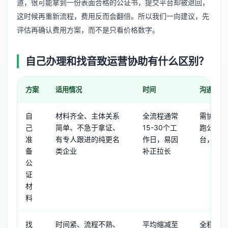
道，很可能拿到一份表面合格的公证书，提交平台却被退回，
这时候再重新流程，费用反而会翻倍。所以我们一向建议，先
评估再确认费用方案，而不是只看价格数字。
自己办理和找音致运营协助有什么区别？
方案
适用情况
时间
沟通成本
自
材料齐全、主体关系
全流程通常
需协调内
己
简单、不急于拿证、
15-30个工
跑公证处
准
有专人跟进的纯更名
作日，易因
台，耗费
备
类企业
补正拉长
公
证
材
料
找
时间紧、流程不熟、
平均缩减至
全程线上