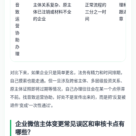
音
主体关系复杂、原主
正常流程的
理和方案
致
体已注销或材料不全
三分之一时
跟进，企
运
的企业
间
章
营
协
助
办
理
对比下来，如果企业只是简单更名，法务有精力和时间排期，
自己摸索也能走通。但一旦涉及跨省主体、多层级投资关系、
原主体证照即将过期等情况，自己办理往往会在某一个点停滞
不前。找音致运营协助，好处不是宣传出来的，而是把'反复被
退件'变成'一次性通过'。
企业微信主体变更常见误区和审核卡点有
哪些？