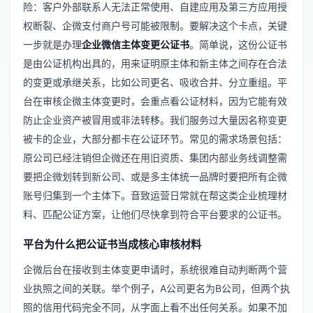
险：客户外部联系人无法正常使用、自建应用及第三方应用授
权断裂、企微支付商户号可能被限制。要解决这个卡点，关键
一步就是办理
企业微信主体变更公证书
。简单说，这份公证书
是由公证机构出具的，用来证明原主体和新主体之间存在合法
的变更或承继关系，比如公司更名、吸收合并、分立重组。平
台在审核企微主体变更时，会重点看公证材料，因为它能有效
防止企业资产被冒用或非法转移。我们服务过大量因名称变更
被卡的企业，大部分都卡在公证环节。常见的需求场景包括：
原公司已经注销但企微还在用旧资质、集团内部业务线调整需
要把企微划转到新公司、或是多主体统一品牌时要把所有企微
账号归集到一个主体下。音致运营日常就在帮这类企业梳理材
料、匹配公证方案，让他们尽快拿到符合平台要求的公证书。
平台为什么把公证书当成核心审核材料
企微后台在接收到主体变更申请时，系统很难自动判断两个营
业执照之间的关联。举个例子，A公司更名为B公司，但两个执
照的信用代码完全不同，从字面上看不出任何关系。如果不加