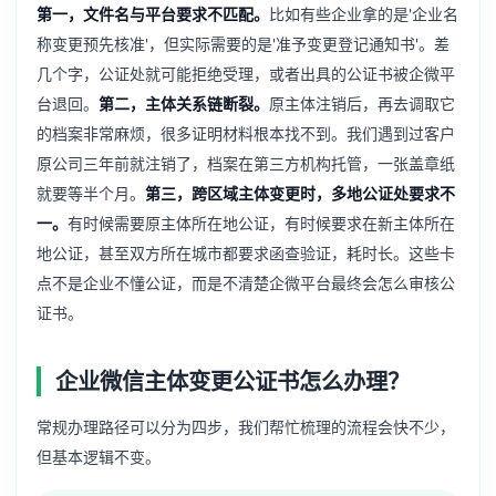
第一，文件名与平台要求不匹配。
比如有些企业拿的是'企业名
称变更预先核准'，但实际需要的是'准予变更登记通知书'。差
几个字，公证处就可能拒绝受理，或者出具的公证书被企微平
台退回。
第二，主体关系链断裂。
原主体注销后，再去调取它
的档案非常麻烦，很多证明材料根本找不到。我们遇到过客户
原公司三年前就注销了，档案在第三方机构托管，一张盖章纸
就要等半个月。
第三，跨区域主体变更时，多地公证处要求不
一。
有时候需要原主体所在地公证，有时候要求在新主体所在
地公证，甚至双方所在城市都要求函查验证，耗时长。这些卡
点不是企业不懂公证，而是不清楚企微平台最终会怎么审核公
证书。
企业微信主体变更公证书怎么办理？
常规办理路径可以分为四步，我们帮忙梳理的流程会快不少，
但基本逻辑不变。