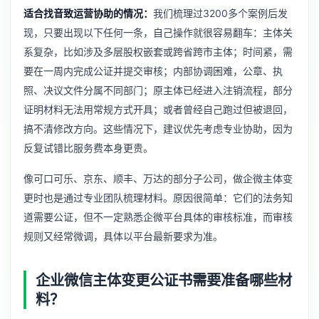
适合找音致运营协助的情况：
我们梳理过3200多个案例后发
现，只要出现以下任何一条，自己操作就很容易翻车：主体关
系复杂，比如涉及多层股权嵌套或跨省跨市主体；时间紧，需
要在一周内完成公证并提交审核；内部协调困难，公章、执
照、决议文件分属不同部门；原主体已经进入注销流程，部分
证明材料无法用常规方式开具；或者曾经自己跑过但被退回，
搞不清修改方向。这些情况下，建议优先考虑专业协助，因为
反复试错比服务费本身更贵。
像可口可乐、京东、顺丰、万达的部分子公司，做企微主体变
更时也是通过专业团队梳理材料。原因很简单：它们的法务知
道需要公证，但不一定熟悉企微平台具体的审核标准，而审核
规则又经常微调，具体以平台最新要求为准。
企业微信主体变更公证书需要准备哪些材
料？