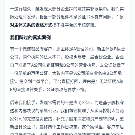
干这行越久，越发现大部分企业踩的坑其实都很集中。我们实
际处理时发现，相当一部分退件不是公证书本身有问题，而是
对主体关系的表述方式
摸不准平台的审核逻辑。
我们踩过的真实案例
有一个做连锁品牌客户，原主体是A管理公司，新主体是B运营
公司，两个执照的法人不同，股权也隔着一层合伙企业。企业
自己准备了A公司注销证明和B公司的营业执照，去公证处做了
一份简单的声明公证，大致内容是'A公司所有业务由B公司承
接'。提交到企微平台，平台直接打回，理由是：无法证明A和
B的直接法律关系，公证事项与要求不符。
后来我们接手，发现它需要的不是声明公证，而是基于股权穿
透和内部决议的承继公证。我们帮它梳理了从实际控制人到两
家公司的完整投资链路，补充了股东决定和资产划转说明，重
新出具公证书，最终四个工作日搞定。这个案例里，客户前后
自己折腾了快一个月，原因就是没搞清楚'变更'和'承继'的公证