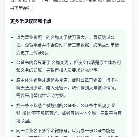
书类型差别。
更多常见误区和卡点
以为营业执照上的名称变了就万事大吉，直接跳过公
证。企微平台并不会自动同步工商数据，必须主动申请
变更并上传证明。
公证书内容只写了'名称变更'，但没交代清楚原主体权利
和义务的归属，导致审核人员要求补充说明。
原主体注销后才想起办变更，此时公章已销毁，很多材
料无法用原章，陷入死循环。我们遇到大量这种情况，
需要采用替代性证明方案。
找一些不熟悉企微规则的公证处，公证书中出现了'企
鹅''微信'等不规范表述，或者写错主体全称，导致平台直
接驳回。
同一企业名下多个企微账号，以为办一份公证书能通