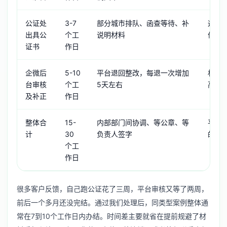
公证处
3-7
部分城市排队、函查等待、补
通常2
出具公
个工
说明材料
优先
证书
作日
企微后
5-10
平台退回整改，每退一次增加
材料
台审核
个工
5天左右
高，
及补正
作日
整体合
15-
内部部门间协调、等公章、等
平均
计
30
负责人签字
的三
个工
作日
很多客户反馈，自己跑公证花了三周，平台审核又等了两周，
前后一个多月还没完结。通过我们处理后，同类型案例整体通
常在7到10个工作日内办结。时间差主要就省在提前规避了材