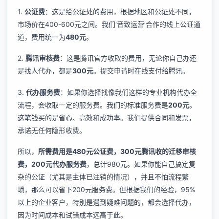
1.
公证费
：这是给公证处的费用，根据地区和公证处不同，
市场价在400-600元之间。我们‘音致运营’合作的线上公证通
道，费用统一为
480元
。
2.
腾讯审核费
：这是腾讯官方收取的费用，无论你自己办还
是找人代办，都是
300元
。提交申请时在线支付给腾讯。
3.
代办服务费
：如果你选择找像我们这样的专业机构代办全
流程，会收取一定的服务费。我们的标准服务费是
200元
。
这笔钱买的是省心、高效和成功率。我们提供合同和发票，
承诺无任何隐形收费。
所以，
所需费用是480元公证费，300元腾讯收的迁移审核
费，200元代办服务费
，总计980元。如果你能自己搞定复
杂的公证（尤其是主体已注销的情况），并且不怕流程繁
琐，那么可以省下200元服务费。但根据我们的经验，95%
以上的企业客户，特别是遇到疑难问题的，都会选择代办，
因为时间成本和试错成本远高于此。