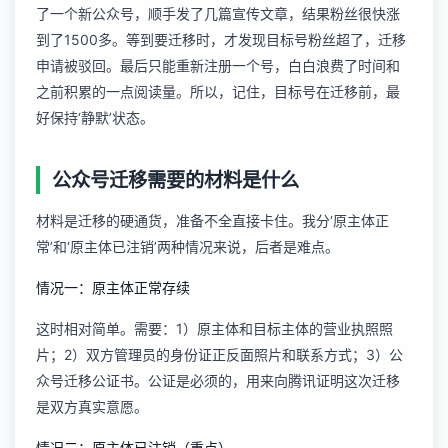
了一个新公众号，顺手发了几篇宣传文章，结果粉丝很快涨
到了1500多。等到要迁移时，才发现目标号粉丝超了，迁移
申请被驳回。最后只能重新注册一个号，白白浪费了时间和
之前积累的一点阅读量。所以，记住，目标号在迁移前，最
好保持‘静默’状态。
公众号迁移需要的材料是什么
材料是迁移的硬通货，准备不全直接卡住。我分‘原主体正
常’和‘原主体已注销’两种情况来说，后者是难点。
情况一：原主体正常存续
这时相对简单。需要：1）原主体和目标主体的营业执照照
片；2）双方管理员的身份证正反面照片和联系方式；3）
公
众号迁移公证
书。公证是必须的，用来向腾讯证明这次迁移
是双方真实意愿。
情况二：原主体已注销（重点）