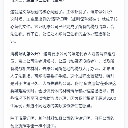
这就是文章标题的核心问题了。主体都没了，谁来做公证？
这时候，工商局出具的‘清税证明’（或叫‘清税报告’）就成了核
心替代文件。它证明原公司已经完成了所有的税务清算，合
法注销。有了它，公证处才能为已注销的主体办理迁移公
证。
清税证明怎么开？
这需要原公司的法定代表人或者清算组成
员，带上公司注销通知书、公章（如果还没缴销）、以及所
有税务相关材料，去原公司所在地的税务大厅办理。如果法
人无法到场，可能需要委托手续。这个过程比较繁琐，特别
是对于注销已久、人员失联的公司。我们‘音致运营’在处理这
类疑难案例时，会提供具体的材料清单和办理路径指导，有
些情况下甚至可以协助沟通办理，因为我们积累了超过3200
个案例，知道不同地方的实际操作弹性在哪里。
除了清税证明，其他材料如原公司的注销证明、目标公司的
营业执照等也一样不能少。