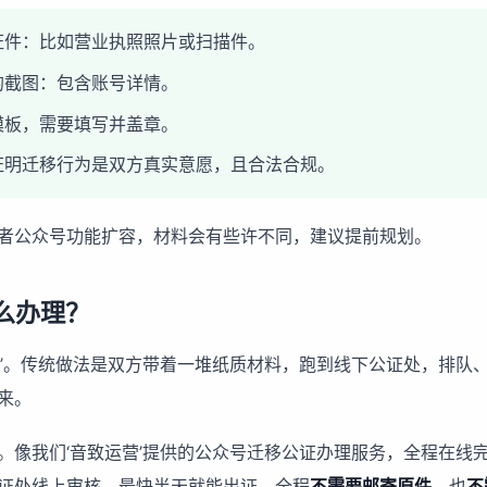
证件：比如营业执照照片或扫描件。
的截图：包含账号详情。
模板，需要填写并盖章。
证明迁移行为是双方真实意愿，且合法合规。
者公众号功能扩容，材料会有些许不同，建议提前规划。
么办理？
虎’。传统做法是双方带着一堆纸质材料，跑到线下公证处，排队
来。
像我们‘音致运营’提供的
公众号迁移公证办理
服务，全程在线
证处线上审核，最快半天就能出证。全程
不需要邮寄原件
，也
不