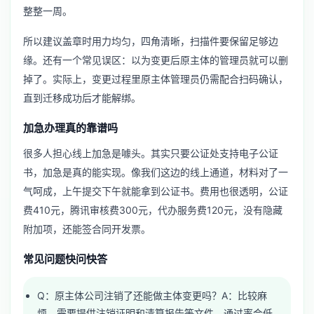
整整一周。
所以建议盖章时用力均匀，四角清晰，扫描件要保留足够边
缘。还有一个常见误区：以为变更后原主体的管理员就可以删
掉了。实际上，变更过程里原主体管理员仍需配合扫码确认，
直到迁移成功后才能解绑。
加急办理真的靠谱吗
很多人担心线上加急是噱头。其实只要公证处支持电子公证
书，加急是真的能实现。像我们这边的线上通道，材料对了一
气呵成，上午提交下午就能拿到公证书。费用也很透明，公证
费410元，腾讯审核费300元，代办服务费120元，没有隐藏
附加项，还能签合同开发票。
常见问题快问快答
Q：原主体公司注销了还能做主体变更吗？A：比较麻
烦，需要提供注销证明和清算报告等文件，通过率会低