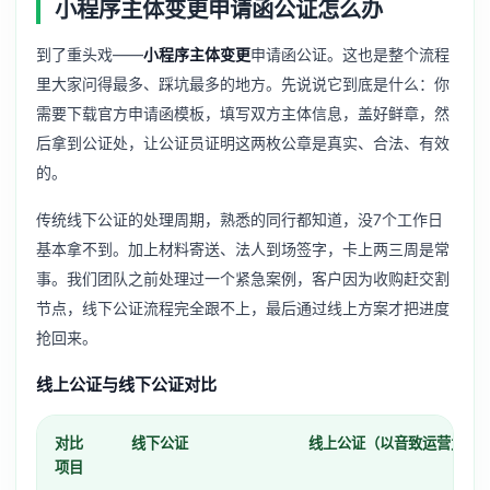
小程序主体变更申请函公证怎么办
到了重头戏——
小程序主体变更
申请函公证。这也是整个流程
里大家问得最多、踩坑最多的地方。先说说它到底是什么：你
需要下载官方申请函模板，填写双方主体信息，盖好鲜章，然
后拿到公证处，让公证员证明这两枚公章是真实、合法、有效
的。
传统线下公证的处理周期，熟悉的同行都知道，没7个工作日
基本拿不到。加上材料寄送、法人到场签字，卡上两三周是常
事。我们团队之前处理过一个紧急案例，客户因为收购赶交割
节点，线下公证流程完全跟不上，最后通过线上方案才把进度
抢回来。
线上公证与线下公证对比
对比
线下公证
线上公证（以音致运营为例
项目