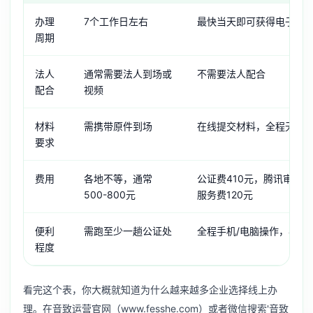
办理
7个工作日左右
最快当天即可获得电子版
周期
法人
通常需要法人到场或
不需要法人配合
配合
视频
材料
需携带原件到场
在线提交材料，全程无需
要求
费用
各地不等，通常
公证费410元，腾讯审核费
500-800元
服务费120元
便利
需跑至少一趟公证处
全程手机/电脑操作，半天
程度
看完这个表，你大概就知道为什么越来越多企业选择线上办
理。在音致运营官网（www.fesshe.com）或者微信搜索'音致