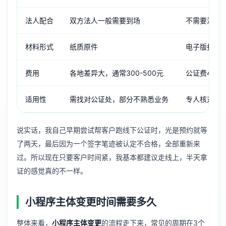
法人配合
双方法人一般需要到场
不需要法人
材料形式
纸质原件
电子版扫描
费用
各地差异大，通常300-500元
公证费480
适用性
需找对公证处，部分不熟悉业务
专人核对格
说实话，我自己早期尝试帮客户跑线下公证时，光是预约就等
了两天，最后因为一个签字笔迹被认定不合格，全部重新来
过。所以现在只要客户时间紧，我基本都建议走线上，半天拿
证的感觉真的不一样。
小程序主体变更时间需要多久
整体来看，
小程序主体变更
的流程走下来，常见的周期在3个