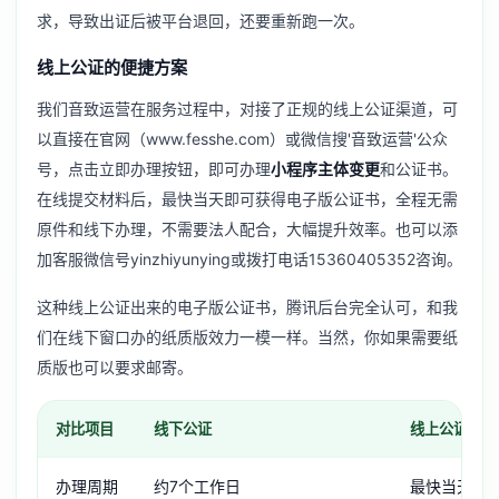
求，导致出证后被平台退回，还要重新跑一次。
线上公证的便捷方案
我们音致运营在服务过程中，对接了正规的线上公证渠道，可
以直接在官网（www.fesshe.com）或微信搜'音致运营'公众
号，点击立即办理按钮，即可办理
小程序主体变更
和公证书。
在线提交材料后，最快当天即可获得电子版公证书，全程无需
原件和线下办理，不需要法人配合，大幅提升效率。也可以添
加客服微信号yinzhiyunying或拨打电话15360405352咨询。
这种线上公证出来的电子版公证书，腾讯后台完全认可，和我
们在线下窗口办的纸质版效力一模一样。当然，你如果需要纸
质版也可以要求邮寄。
对比项目
线下公证
线上公证（音
办理周期
约7个工作日
最快当天出