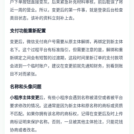
户下单按钮直接变灰。后来紧急补充材料审核，前后耽误了将
近一周的营业。所以，变更后的第一件事，就是登录后台检查
类目状态，该补的资料立刻补上去。
支付功能重新配置
变更后，微信支付商户号需要从原主体解绑，再绑定到新主体
名下。这个过程平台有标准指引，但需要注意的是，解绑和重
新绑定之间会有短暂的过渡期，这段时间里新订单的支付款项
会进到一个临时账户，建议在变更前就先通知财务，别看到账
目不对而紧张。
名称和头像问题
小程序主体变更
后，有些小程序会遇到名称被清空或者被平台
要求修改的情况。这通常是因为新主体和原名称的商标或资质
不匹配。如果你拥有该名称的商标权，记得在变更后及时上传
商标证明来保护名称。否则，一旦被其他主体抢注，只能花钱
协商或者改名。