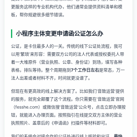
更服务
这样的专业机构代办，他们通常会提供资料清单和模
板，帮你规避很多细节错误。
小程序主体变更申请函公证怎么办
公证，是卡住最多人的一关。传统的线下公证处流程，我可
以用‘繁琐’来形容：需要双方公司的法人代表或授权委托人带
着一大堆原件（营业执照、公章、身份证）到场，填写各种
表格，排队等待。整个周期拖到
7个工作日左右
是常态，万一
法人出差或者材料不齐，时间就更没谱了。
但现在有更高效的线上解决方案了。比如我们‘音致运营’提供
的服务，就完全颠覆了这个流程。你只需要在‘音致运营’官网
（fesshe.com）或微信搜‘音致运营’公众号，点击立即办理按
钮，就能进入办理页面。按照指引在线提交双方主体的营业
执照照片、盖章后的《申请函》扫描件等材料即可。
我们的系统会对接合作的公证处进行线上核验和出证，
最快