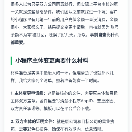
很多人以为只要双方公司同意就行，但实际上平台审核的第
一关就是这些基础条件。我们团队之前就踩过一个坑：客户
的小程序里有几笔一年前的用户充值余额一直没消费，金额
很小，大家都忘了。结果提交变更申请后，审核就因为‘账号
余额不为零’被打回，耽误了好几天。所以，
事前自查比什么
都重要
。
小程序主体变更需要什么材料
材料准备是实操中最磨人的一环，但理清楚了也就那么几
样。我给大家列个清单，照着准备能省一半时间。
1. 主体变更申请函：
这是最核心的文件，需要原主体和目标
主体双方盖章。函件里要写清楚小程序AppID、变更原因、
双方责任承诺等。模板可以在平台后台下载。
2. 双方主体的证明文件：
就是原公司和目标公司的营业执
照，需要彩色扫描件，确保在有效期内，信息清晰。