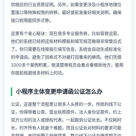
供相应的行业资质证明。另外，如果变更涉及
小程序地理位
置接口
等特殊权限的转移，最好提前准备好相关说明，确保
接口权限能同步迁移。
这里有个省心秘诀：现在很多专业服务商，比如音致运营，
他们的系统已经把这些材料模板和填写规范做得非常傻瓜式
了。你只需要在线按指引填写信息，系统会自动生成标准化
的申请函，避免了因格式不对被打回重来的麻烦。他们凭借
3200多个案例积累，很清楚审核员会重点看哪些地方，能帮
你提前规避很多材料上的坑。
小程序主体变更申请函公证怎么办
公证，这是整个流程里让很多人头疼的一步。传统的线下公
证，你得带着公章、营业执照原件、法人身份证原件，约上
双方公司的法人或授权代表，一起跑到公证处去。不仅耗时
长，约齐所有人就是个难题，而且公证处对材料的要求可能
非常细，来回折腾几趟是常事。整个线下公证办理周期平均