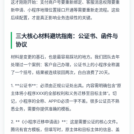
这才刚刚开始：支付商户号要重新绑定、客服消息权限要重
新申请、
小程序地理位置接口开通
等需要重新走流程。这些
后续配置，才是真正影响业务连续性的关键。
三大核心材料避坑指南：公证书、函件与
协议
材料是变更的基石，也是最容易踩坑的地方。我们团队去年
处理过一个案例：客户自己办理，公证书上的小程序全称漏
了一个括号，结果被连续驳回两次，白白浪费了20天。
1. **公证书**：必须由正规公证处出具。内容需明确包含“原
主体将小程序XXX的全部权利和义务迁移至目标主体”。切
记，小程序的全称、APPID必须一字不差。很多公证员不熟
悉业务，需要你提供准确的模板。
2. **《小程序迁移申请函》**：这是需要公证的核心文件。
腾讯有官方模板，但填写时，原主体和目标主体的信息、盖