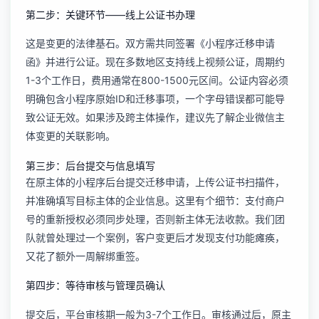
第二步：关键环节——线上公证书办理
这是变更的法律基石。双方需共同签署《小程序迁移申请
函》并进行公证。现在多数地区支持线上视频公证，周期约
1-3个工作日，费用通常在800-1500元区间。公证内容必须
明确包含小程序原始ID和迁移事项，一个字母错误都可能导
致公证无效。如果涉及跨主体操作，建议先了解
企业微信主
体变更
的关联影响。
第三步：后台提交与信息填写
在原主体的小程序后台提交迁移申请，上传公证书扫描件，
并准确填写目标主体的企业信息。这里有个细节：支付商户
号的重新授权必须同步处理，否则新主体无法收款。我们团
队就曾处理过一个案例，客户变更后才发现支付功能瘫痪，
又花了额外一周解绑重签。
第四步：等待审核与管理员确认
提交后，平台审核期一般为3-7个工作日。审核通过后，原主