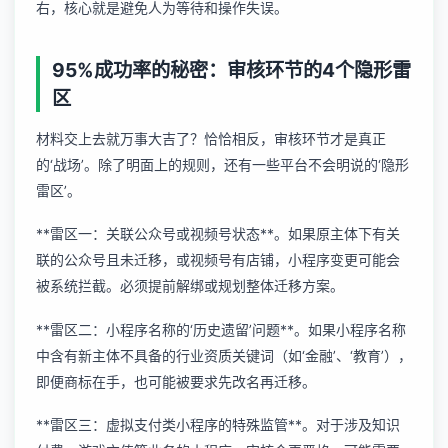
右，核心就是避免人为等待和操作失误。
95%成功率的秘密：审核环节的4个隐形雷
区
材料交上去就万事大吉了？恰恰相反，审核环节才是真正
的‘战场’。除了明面上的规则，还有一些平台不会明说的‘隐形
雷区’。
**雷区一：关联公众号或视频号状态**。如果原主体下有关
联的公众号且未迁移，或视频号有店铺，小程序变更可能会
被系统拦截。必须提前解绑或规划整体迁移方案。
**雷区二：小程序名称的‘历史遗留’问题**。如果小程序名称
中含有新主体不具备的行业资质关键词（如‘金融’、‘教育’），
即便商标在手，也可能被要求先改名再迁移。
**雷区三：虚拟支付类小程序的特殊监管**。对于涉及知识