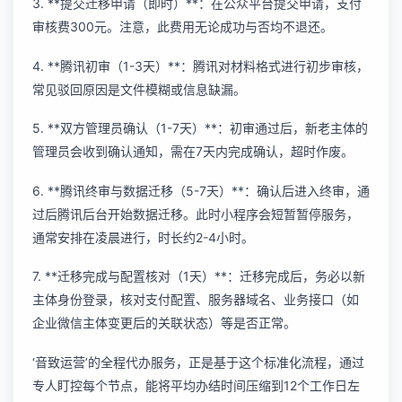
3. **提交迁移申请（即时）**：在公众平台提交申请，支付
审核费300元。注意，此费用无论成功与否均不退还。
4. **腾讯初审（1-3天）**：腾讯对材料格式进行初步审核，
常见驳回原因是文件模糊或信息缺漏。
5. **双方管理员确认（1-7天）**：初审通过后，新老主体的
管理员会收到确认通知，需在7天内完成确认，超时作废。
6. **腾讯终审与数据迁移（5-7天）**：确认后进入终审，通
过后腾讯后台开始数据迁移。此时小程序会短暂暂停服务，
通常安排在凌晨进行，时长约2-4小时。
7. **迁移完成与配置核对（1天）**：迁移完成后，务必以新
主体身份登录，核对支付配置、服务器域名、业务接口（如
企业微信主体变更
后的关联状态）等是否正常。
‘音致运营’的全程代办服务，正是基于这个标准化流程，通过
专人盯控每个节点，能将平均办结时间压缩到12个工作日左