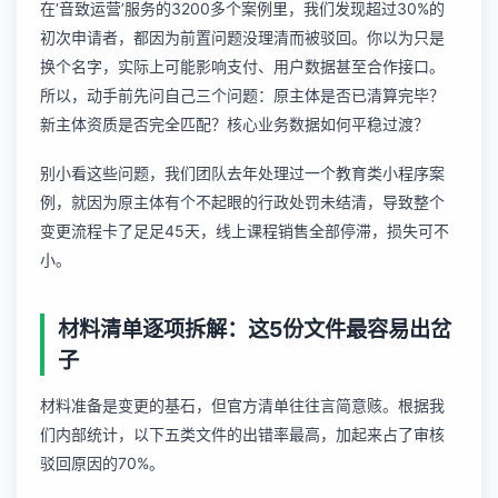
在‘音致运营’服务的3200多个案例里，我们发现超过30%的
初次申请者，都因为前置问题没理清而被驳回。你以为只是
换个名字，实际上可能影响支付、用户数据甚至合作接口。
所以，动手前先问自己三个问题：原主体是否已清算完毕？
新主体资质是否完全匹配？核心业务数据如何平稳过渡？
别小看这些问题，我们团队去年处理过一个教育类小程序案
例，就因为原主体有个不起眼的行政处罚未结清，导致整个
变更流程卡了足足45天，线上课程销售全部停滞，损失可不
小。
材料清单逐项拆解：这5份文件最容易出岔
子
材料准备是变更的基石，但官方清单往往言简意赅。根据我
们内部统计，以下五类文件的出错率最高，加起来占了审核
驳回原因的70%。