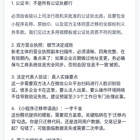
1. 公证书：不是所有公证处都行
必须由省级以上司法行政机关批准的公证处出具，且要包含
小程序名称、原始ID、以及双方主体同意迁移的全部权利义
务条款。我们见过太多用错模板或公证处资质不符的案例。
2. 双方营业执照：细节决定成败
新老主体的营业执照副本扫描件，必须清晰、四角完整、在
有效期内。重点来了：如果企业近期做过地址变更，务必确
保与工商系统信息完全同步，否则会因‘信息不一致’被拒。
3. 法定代表人验证：真人实操要点
这一步需要双方法人在微信公众平台扫码进行人脸识别验
证。很多企业卡在这里，要么法人出差，要么操作环境网络
不佳导致验证失败。建议预留至少3个工作日专门处理此事。
4. 《小程序迁移申请函》：一字千金
这份腾讯提供的模板，需要双方盖章。关键陷阱在于‘迁移内
容’勾选。你是只迁移代码，还是连同用户数据、交易记录一
起？勾错了，可能面临数据丢失或需要二次申请。