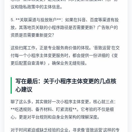
议和隐私政策中的主体信息。
5. **关联渠道与投放账户**：如果在抖音、百度等渠道有投
放，其落地页关联的小程序路径是否需要更新？广告账户的
资质是否需要重新提交？
这些扫尾工作，正是专业服务商价值的体现。‘音致运营’在交
付每一个
小程序主体变更服务
时，都会提供一份详细的《变
更后配置自查清单》，确保业务无缝衔接。
写在最后：关于小程序主体变更的几点核
心建议
聊了这么多，其实做好一次小程序主体变更，核心就三点：
**吃透规则、备齐材料、盯紧流程**。它考验的不仅是细
心，更是对平台规则和自身业务架构的理解深度。
对于时间紧迫或缺乏经验的企业，寻求像‘音致运营’这样的专