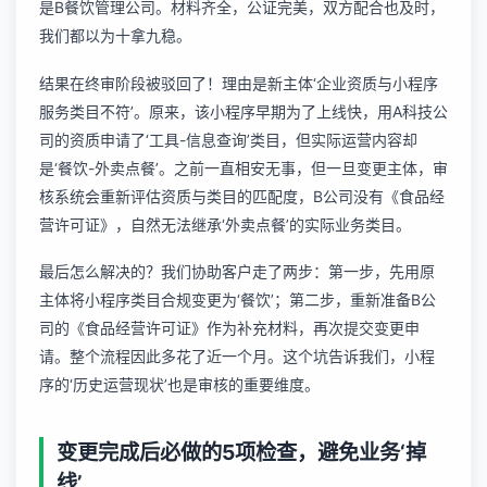
是B餐饮管理公司。材料齐全，公证完美，双方配合也及时，
我们都以为十拿九稳。
结果在终审阶段被驳回了！理由是新主体‘企业资质与小程序
服务类目不符’。原来，该小程序早期为了上线快，用A科技公
司的资质申请了‘工具-信息查询’类目，但实际运营内容却
是‘餐饮-外卖点餐’。之前一直相安无事，但一旦变更主体，审
核系统会重新评估资质与类目的匹配度，B公司没有《食品经
营许可证》，自然无法继承‘外卖点餐’的实际业务类目。
最后怎么解决的？我们协助客户走了两步：第一步，先用原
主体将小程序类目合规变更为‘餐饮’；第二步，重新准备B公
司的《食品经营许可证》作为补充材料，再次提交变更申
请。整个流程因此多花了近一个月。这个坑告诉我们，小程
序的‘历史运营现状’也是审核的重要维度。
变更完成后必做的5项检查，避免业务‘掉
线’