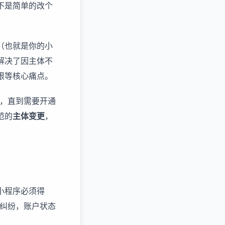
不是简单的改个
（也就是你的小
解决了因主体不
限等核心痛点。
题，直到需要开通
范的
主体变更
，
小程序必须得
诉纠纷，账户状态