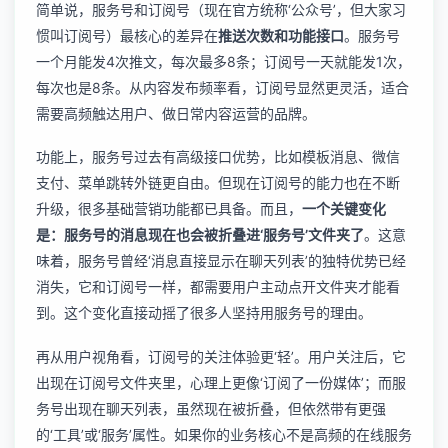
简单说，服务号和订阅号（现在官方统称‘公众号’，但大家习
惯叫订阅号）最核心的差异在
推送次数和功能接口
。服务号
一个月能发4次推文，每次最多8条；订阅号一天就能发1次，
每次也是8条。从内容发布频率看，订阅号显然更灵活，适合
需要高频触达用户、做日常内容运营的品牌。
功能上，服务号过去有高级接口优势，比如模板消息、微信
支付、菜单跳转外链更自由。但现在订阅号的能力也在不断
升级，很多基础营销功能都已具备。而且，
一个关键变化
是：服务号的消息现在也会被折叠进‘服务号’文件夹了
。这意
味着，服务号曾经‘消息直接显示在聊天列表’的独特优势已经
消失，它和订阅号一样，都需要用户主动点开文件夹才能看
到。这个变化直接动摇了很多人坚持用服务号的理由。
再从用户视角看，订阅号的关注体验更‘轻’。用户关注后，它
出现在订阅号文件夹里，心理上更像‘订阅了一份媒体’；而服
务号出现在聊天列表，虽然现在被折叠，但依然带有更强
的‘工具’或‘服务’属性。如果你的业务核心不是高频的在线服务