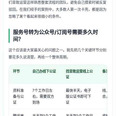
们音致运营这样熟悉整套流程的团队，避免自己摸索时被反复
驳回。在我们经手的案例中，大多数人第一次卡壳，都是因为
忽略了某个看起来很细小的条件。
服务号转为公众号/订阅号需要多久时
间？
这个应该是大家最关心的问题之一。我先把几个关键环节分别
要花多久说清楚，再给一个整体周期。
环节
自己办线下公证
找音致运营线上公
备注
证
资料准
7个工作日左
最快半天，电子
线上办
备与公
右，需要双方
版公证书即可下
合，不
证
到场
证
腾讯审
半天到1个工作
半天到1个工作日
资料齐