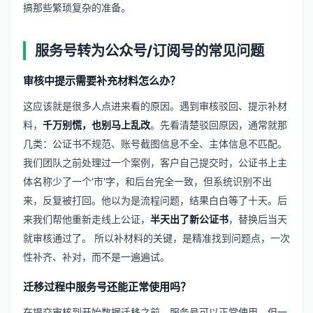
搞那些繁琐复杂的准备。
服务号转为公众号/订阅号的常见问题
审核中提示需要补充材料怎么办？
这应该就是很多人点进来看的原因。遇到审核驳回、提示补材
料，
千万别慌，也别马上乱改
。先看清楚驳回原因，通常就那
几类：公证书不规范、账号截图信息不全、主体信息不匹配。
我们团队之前处理过一个案例，客户自己提交时，公证书上主
体名称少了一个'市'字，和后台完全一致，但系统识别不出
来，反复被打回。他以为是流程问题，结果白白等了十天。后
来我们帮他重新走线上公证，
半天出了新公证书
，替换后当天
就审核通过了。 所以补材料的关键，是精准找到问题点，一次
性补齐、补对，而不是一遍遍试。
迁移过程中服务号还能正常使用吗？
在提交审核到开始数据迁移之前，服务号可以正常使用。但一