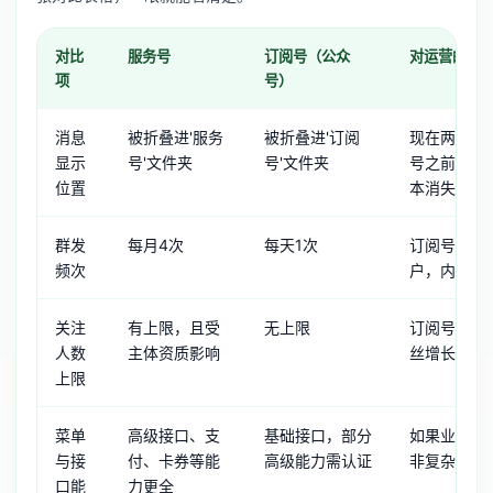
对比
服务号
订阅号（公众
对运营的影
项
号）
消息
被折叠进'服务
被折叠进'订阅
现在两者都
显示
号'文件夹
号'文件夹
号之前的展
位置
本消失
群发
每月4次
每天1次
订阅号可以
频次
户，内容营
关注
有上限，且受
无上限
订阅号更适
人数
主体资质影响
丝增长，不
上限
菜单
高级接口、支
基础接口，部分
如果业务主
与接
付、卡券等能
高级能力需认证
非复杂服务
口能
力更全