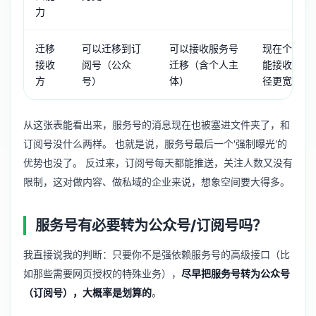
力
迁移
可以迁移到订
可以接收服务号
现在个人主
接收
阅号（公众
迁移（含个人主
能接收服务
方
号）
体）
径更宽
从这张表能看出来，服务号的消息现在也被塞进文件夹了，和
订阅号没什么两样。 也就是说，服务号最后一个'强制曝光'的
优势也没了。 反过来，订阅号每天都能推送，关注人数又没有
限制，这对做内容、做私域的企业来说，想象空间要大得多。
服务号有必要转为公众号/订阅号吗？
我直接说我的判断：只要你不是强依赖服务号的高级接口（比
如那些需要网页授权的特殊业务），
尽早把服务号转为公众号
（订阅号），大概率是划算的
。