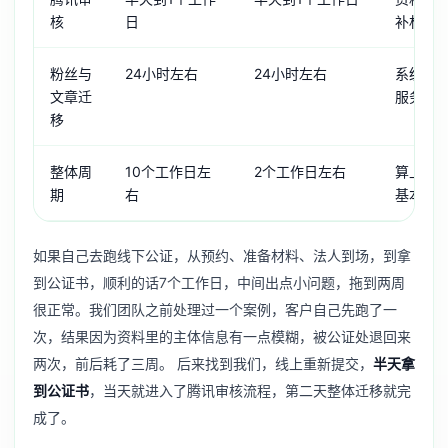
核
日
补材料
粉丝与
24小时左右
24小时左右
系统自
文章迁
服务号
移
整体周
10个工作日左
2个工作日左右
算上前
期
右
基本都
如果自己去跑线下公证，从预约、准备材料、法人到场，到拿
到公证书，顺利的话7个工作日，中间出点小问题，拖到两周
很正常。我们团队之前处理过一个案例，客户自己先跑了一
次，结果因为资料里的主体信息有一点模糊，被公证处退回来
两次，前后耗了三周。 后来找到我们，线上重新提交，
半天拿
到公证书
，当天就进入了腾讯审核流程，第二天整体迁移就完
成了。