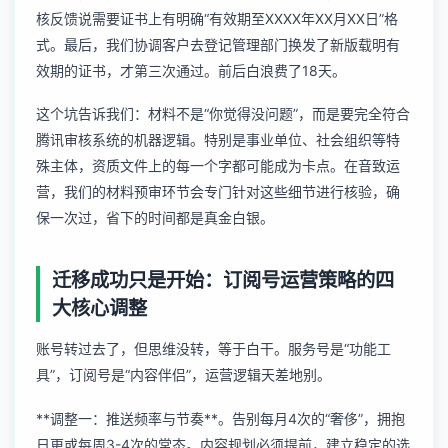
核反馈说需要证书上有明确“有效期至XXXX年XX月XX日”格
式。最后，我们协调客户去登记管理部门换发了新版载明有
效期的证书，才第三次通过。前后白浪费了18天。
这个坑告诉我们：材料不是“你觉得没问题”，而是要完全符合
腾讯审核系统的机器逻辑。特别是事业单位、社会组织等特
殊主体，资质文件上的每一个字都可能成为卡点。在音致运
营，我们的材料预审环节会专门针对这些细节进行核验，确
保一次过，省下的时间都是真金白银。
迁移成功只是开始：订阅号运营策略的四
大核心调整
账号转过去了，但思维没转，等于白干。服务号是“功能工
具”，订阅号是“内容伴侣”，运营逻辑天差地别。
**调整一：推送频率与节奏**。告别每月4次的“奢侈”，拥抱
日更或每周3-4次的常态。内容规划必须提前，建立稳定的选