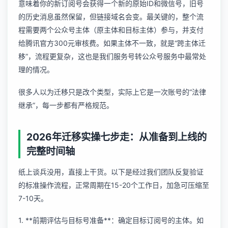
意味着你的新订阅号会获得一个新的原始ID和微信号，旧号
的历史消息虽然保留，但链接域名会变。最关键的，整个流
程需要两个公众号主体（原主体和目标主体）参与，并支付
给腾讯官方300元审核费。如果主体不一致，就是“跨主体迁
移”，流程更复杂，这也是我们
服务号转公众号服务
中最常处
理的情况。
很多人以为迁移只是改个类型，实际上它是一次账号的“法律
继承”，每一步都有严格规范。
2026年迁移实操七步走：从准备到上线的
完整时间轴
纸上谈兵没用，直接上干货。以下是经过我们团队反复验证
的标准操作流程，正常周期在15-20个工作日，加急可压缩至
7-10天。
1. **前期评估与目标号准备**：确定目标订阅号的主体。如