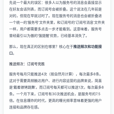
先说一个最大的误区：很多人以为服务号的消息会直接显示
在好友会话列表，而订阅号会被折叠。这个说法在几年前是
对的，但现在早就过时了。现在服务号的消息也会被折叠进
一个统一的‘服务号’文件夹里，和订阅号的‘订阅号消息’文件夹
一样，用户都需要多点击一步才能看到。这意味着，服务号
曾经最引以为傲的‘强提醒’优势，已经基本消失了。
那么，现在真正的区别在哪里？核心在于
推送频次和功能接
口
。
推送频次：订阅号完胜
服务号每月只能推送4次（按自然月计算），每次最多8条。
这对于需要高频触达用户、进行内容运营的品牌来说，简直
是‘戴着镣铐跳舞’。而订阅号每天都可以推送1次，每次最多8
条。一个月下来，订阅号有30次推送机会，是服务号的7.5
倍。在信息爆炸的时代，更高的曝光频率意味着更强的用户
连接和品牌存在感。