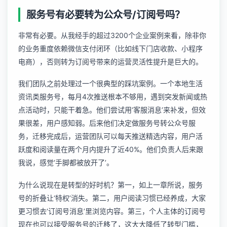
服务号有必要转为公众号/订阅号吗？
非常有必要。从我经手的超过3200个企业案例来看，除非你
的业务重度依赖微信支付闭环（比如线下门店收款、小程序
电商），否则转为订阅号带来的运营灵活性提升是巨大的。
我们团队之前处理过一个很典型的踩坑案例。一个本地生活
资讯类服务号，每月4次推送根本不够用，遇到突发新闻或热
点活动时，只能干着急。他们尝试用‘客服消息’来补发，但效
果很差，用户感知弱。后来他们决定做
服务号转公众号服
务
，迁移完成后，运营团队可以每天推送精选内容，用户活
跃度和阅读量在两个月内提升了近40%。他们负责人后来跟
我说，感觉‘手脚都被放开了’。
为什么说现在是转型的好时机？第一，如上一章所说，服务
号的折叠让‘特权’消失。第二，用户阅读习惯已经养成，大家
更习惯去‘订阅号消息’里浏览内容。第三，个人主体的订阅号
现在也可以接受服务号的迁移了，这大大降低了转型门槛，