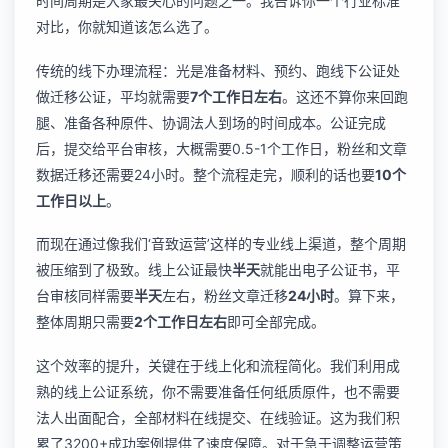
时间周期是大家最关心的问题之一。我告诉你一个行业标准
对比，你就知道该怎么选了。
传统的线下办理流程：光是准备材料、预约、跑线下公证处
做迁移公证，平均就需要
7个工作日左右
。这还不算你来回跑
腿、准备各种原件、协调法人到场的时间成本。公证完成
后，提交给平台审核，大概需要0.5-1个工作日，粉丝和文章
数据迁移还需要24小时。整个流程走完，顺利的话也要
10个
工作日以上
。
而现在通过像我们‘音致运营’这样的专业线上渠道，整个周期
被压缩到了极致。线上公证最快
半天
就能出电子公证书，平
台审核同样需要
半天
左右，粉丝文章迁移
24小时
。算下来，
整体周期只需要
2个工作日左右
即可全部完成。
这个效率的提升，关键在于线上化和流程简化。我们利用成
熟的线上公证系统，你不需要准备任何纸质原件，也不需要
法人出面配合，全部材料在线提交、在线验证。这为我们积
累了3200+成功案例提供了速度保障。对于急于调整运营策