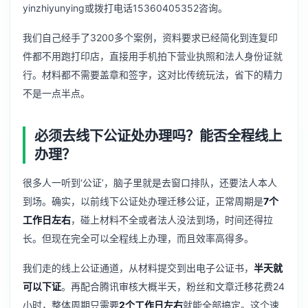
yinzhiyunying或拨打电话15360405352咨询。
我们自己经手了3200多个案例，资料要求已经简化到连复印
件都不用跑打印店，直接用手机拍下营业执照和法人身份证就
行。材料都不需要盖章和签字，这对比传统玩法，省下的精力
不是一点半点。
必须去线下公证处办理吗？能否全程线上
办理？
很多人一听到‘公证’，脑子里就是去窗口排队，还要法人本人
到场。确实，以前线下公证处办理迁移公证，正常周期是
7个
工作日左右
，碰上材料不全或者法人没法到场，时间还得拉
长。但现在完全可以全程线上办理，而且效率高得多。
我们走的线上公证通道，从材料提交到出电子公证书，
半天就
可以下证
。再配合腾讯审核大概半天，粉丝和文章迁移花费24
小时，整体周期只需要
2个工作日左右
就能全部搞定。这个速