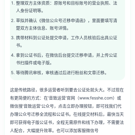
整理双方主体资质：原账号和目标账号的营业执照、法
人身份证明等。
草拟并确认《微信公众号迁移申请函》，里面要填写清
楚双方主体信息、账号详情。
携带材料到公证处提交申请，工作人员核验后出具公证
书。
拿到公证书后，在微信后台提交迁移申请，并上传公证
书扫描件或电子版。
等待腾讯审核，审核通过后进行粉丝和文章迁移。
这是传统路径，很多运营者听到要去公证处就头大。不过现在
有更简便的方式：在'音致运营'官网（www.fesshe.com）或
微信搜'音致运营'公众号，点击立即办理按钮，即可找我们代
办理公众号迁移全流程和公证书。在线提交材料后，最快当天
即可获得电子版公证书，全程无需原件和线下办理，不需要法
人配合，大幅提升效率。也可以添加客服微信号