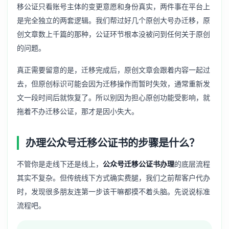
移公证只看账号主体的变更意愿和身份真实，两件事在平台上
是完全独立的两套逻辑。我们帮过好几个原创大号办迁移，原
创文章数上千篇的那种，公证环节根本没被问到任何关于原创
的问题。
真正需要留意的是，迁移完成后，原创文章会跟着内容一起过
去，但原创标识可能会因为迁移操作而暂时失效，通常重新发
文一段时间后就恢复了。所以别因为担心原创功能受影响，就
拖着不办迁移公证，那才是因小失大。
办理公众号迁移公证书的步骤是什么？
不管你是走线下还是线上，
公众号迁移公证书办理
的底层流程
其实不复杂。但传统线下方式确实费腿，我们之前帮客户代办
时，发现很多朋友连第一步该干嘛都摸不着头脑。先说说标准
流程吧。