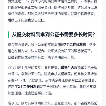
另外提醒一下，找代办的时候要看清是否签合同、开发票。我
们跟客户都是正式签电子合同，随时可以开票，财务流程上没
有任何麻烦。那种只收钱不给凭证的渠道，就算价格再便宜，
后续出了问题也是自己扛。
从提交材料到拿到公证书需要多长时间？
结合前面说的，线下公证的常规周期是
7个工作日左右
。这还
是在材料齐全、法人配合、公证处没有积压的理想状况下。一
旦碰到排队或者材料有误，两个星期都有可能。
而我们线上办理的节奏：资料提交后
最快半天
就能拿到电子版
公证书。拿到公证书后，腾讯审核大概半天，粉丝和文章迁移
花费24小时。也就是说，从你决定办迁移到粉丝全部挪过去，
控制在
2个工作日左右
是完全可以的。要是着急，我们还支持
加急通道，速度还能再往上提。
所以说，账号有原创功能也好，没原创也好，都不该成为拖延