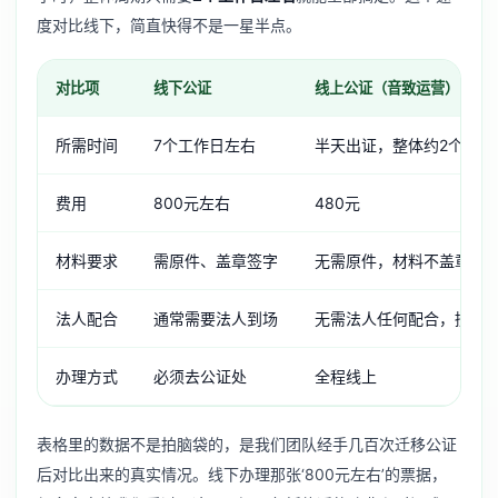
度对比线下，简直快得不是一星半点。
对比项
线下公证
线上公证（音致运营）
所需时间
7个工作日左右
半天出证，整体约2个工作
费用
800元左右
480元
材料要求
需原件、盖章签字
无需原件，材料不盖章不
法人配合
通常需要法人到场
无需法人任何配合，授权
办理方式
必须去公证处
全程线上
表格里的数据不是拍脑袋的，是我们团队经手几百次迁移公证
后对比出来的真实情况。线下办理那张‘800元左右’的票据，