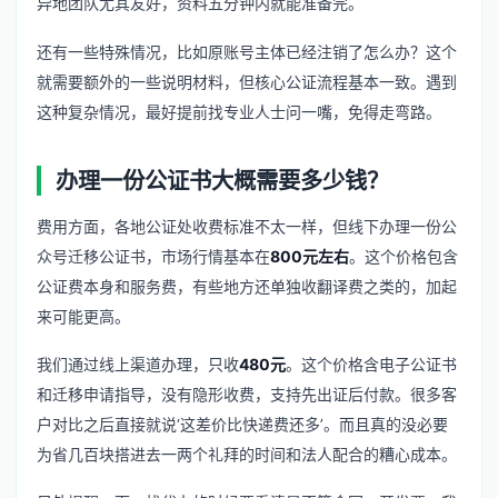
异地团队尤其友好，资料五分钟内就能准备完。
还有一些特殊情况，比如原账号主体已经注销了怎么办？这个
就需要额外的一些说明材料，但核心公证流程基本一致。遇到
这种复杂情况，最好提前找专业人士问一嘴，免得走弯路。
办理一份公证书大概需要多少钱？
费用方面，各地公证处收费标准不太一样，但线下办理一份公
众号迁移公证书，市场行情基本在
800元左右
。这个价格包含
公证费本身和服务费，有些地方还单独收翻译费之类的，加起
来可能更高。
我们通过线上渠道办理，只收
480元
。这个价格含电子公证书
和迁移申请指导，没有隐形收费，支持先出证后付款。很多客
户对比之后直接就说‘这差价比快递费还多’。而且真的没必要
为省几百块搭进去一两个礼拜的时间和法人配合的糟心成本。