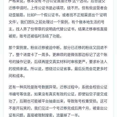
严格来说，根本没有‘不办公证直接迁移’这个选项。后台提交
迁移申请时，上传公证书是必填项，绕不开。但有些运营者会
动歪脑筋，比如P一个假公证书，或者找不正规渠道出个‘证明
文件’。我们团队之前处理过一个案例，有个做本地生活的号
主，找人弄了份带章的说明函代替公证书，结果迁移审核直接
被拒，账号还被临时冻结了功能。
那个案例里，粉丝迁移被迫中断，部分已迁移的粉丝又回退不
了，整个进度卡了一周多。更麻烦的是微信那边标记了这个账
号的操作记录，后续再提交真实材料时审核更严，要求补法人
的视频承诺。所以说，想绕过公证省事，最后反而会花更多时
间和成本。
还有一种风险是账号数据异常。迁移过程中，系统会校验公证
书编号等信息，如果没有真实有效的公证，即使钻空子提交成
功了，后期也可能被平台抽查出来，导致账号权重受损。这可
不是开玩笑的，我们见过一个号迁移完成后两个月，被查出公
证有问题，直接被限制搜索，流量掉了一半。