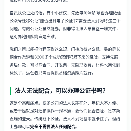
或拨打电话15360405352咨询。
自己找公证处的话，有个小建议：先致电问清楚‘是否办理微信
公众号迁移公证’‘能否出具电子公证书’‘需要法人到场吗’这三个
问题。有的公证处虽然能办，但非得让法人亲自签一堆文件，
这对异地团队简直是灾难。
我们之所以能把流程压得这么短、门槛放得这么低，靠的是长
期合作渠道和3200多个成功案例积累下来的经验。支持先服
务后付款，可以签合同、开发票，无隐形收费，材料也简化到
极致了，运营者只需要提供基础资质照片就行。
法人无法配合，可以办理公证书吗？
这是个高频痛点。很多公司的法人长期在外、年纪大不方便、
或者干脆就是对迁移操作一窍不通，要他们配合扫脸、签字简
直难如登天。传统线下公证，法人不到场基本就卡住了。但线
上办理可以
完全不需要法人任何配合
。