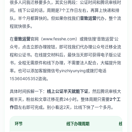
很多人问我迁移要多久，其实分两段：公证时间和腾讯审核时
间。线下公证的话，周期是7个工作日左右，再算上快递和排
队，半个月都算快的。但如果你找我们
音致运营
代办，整个流
程就快很多。
在
音致运营
官网（www.fesshe.com）或微信搜'音致运营'公
众号，点击立即办理按钮，即可找我们代办理公众号迁移全流
程和公证书。在线提交材料后，最快当天即可获得电子版公证
书，全程无需原件和线下办理，不需要法人配合，大幅提升效
率。也可以添加客服微信号yinzhiyunying或拨打电话
15360405352咨询。
具体时间拆解一下：
线上公证半天就能下证
，然后腾讯审核大
概半天，粉丝和文章迁移花费24小时。整体周期只需要
2个工
作日
左右即可完成。别小看这2天，比线下快了一个多月。
环节
线下办理周期
线上代