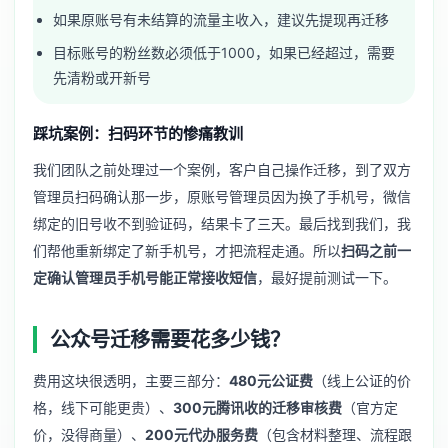
如果原账号有未结算的流量主收入，建议先提现再迁移
目标账号的粉丝数必须低于1000，如果已经超过，需要
先清粉或开新号
踩坑案例：扫码环节的惨痛教训
我们团队之前处理过一个案例，客户自己操作迁移，到了双方
管理员扫码确认那一步，原账号管理员因为换了手机号，微信
绑定的旧号收不到验证码，结果卡了三天。最后找到我们，我
们帮他重新绑定了新手机号，才把流程走通。所以
扫码之前一
定确认管理员手机号能正常接收短信
，最好提前测试一下。
公众号迁移需要花多少钱？
费用这块很透明，主要三部分：
480元公证费
（线上公证的价
格，线下可能更贵）、
300元腾讯收的迁移审核费
（官方定
价，没得商量）、
200元代办服务费
（包含材料整理、流程跟