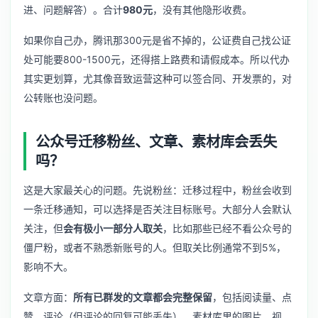
进、问题解答）。合计
980元
，没有其他隐形收费。
如果你自己办，腾讯那300元是省不掉的，公证费自己找公证
处可能要800-1500元，还得搭上路费和请假成本。所以代办
其实更划算，尤其像音致运营这种可以签合同、开发票的，对
公转账也没问题。
公众号迁移粉丝、文章、素材库会丢失
吗？
这是大家最关心的问题。先说粉丝：迁移过程中，粉丝会收到
一条迁移通知，可以选择是否关注目标账号。大部分人会默认
关注，但
会有极小一部分人取关
，比如那些已经不看公众号的
僵尸粉，或者不熟悉新账号的人。但取关比例通常不到5%，
影响不大。
文章方面：
所有已群发的文章都会完整保留
，包括阅读量、点
赞、评论（但评论的回复可能丢失）。素材库里的图片、视