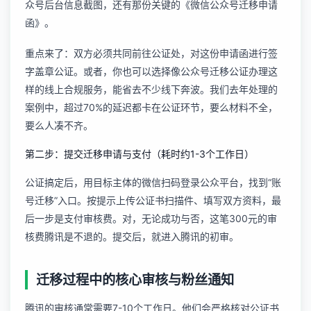
众号后台信息截图，还有那份关键的《微信公众号迁移申请
函》。
重点来了：双方必须共同前往公证处，对这份申请函进行签
字盖章公证。或者，你也可以选择像
公众号迁移公证办理
这
样的线上合规服务，能省去不少线下奔波。我们去年处理的
案例中，超过70%的延迟都卡在公证环节，要么材料不全，
要么人凑不齐。
第二步：提交迁移申请与支付（耗时约1-3个工作日）
公证搞定后，用目标主体的微信扫码登录公众平台，找到“账
号迁移”入口。按提示上传公证书扫描件、填写双方资料，最
后一步是支付审核费。对，无论成功与否，这笔300元的审
核费腾讯是不退的。提交后，就进入腾讯的初审。
迁移过程中的核心审核与粉丝通知
腾讯的审核通常需要7-10个工作日。他们会严格核对公证书