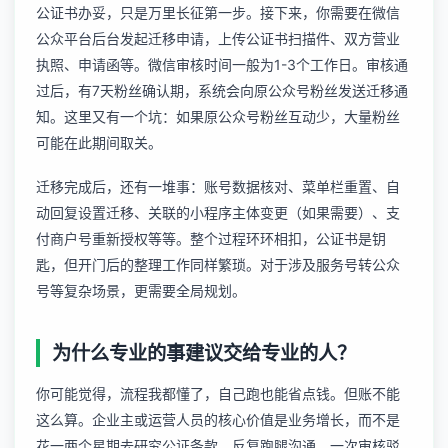
公证书办妥，只是万里长征第一步。接下来，你需要在微信
公众平台后台发起迁移申请，上传公证书扫描件、双方营业
执照、申请函等。微信审核时间一般为1-3个工作日。审核通
过后，有7天粉丝确认期，系统会向原公众号粉丝发送迁移通
知。这里又有一个坑：如果原公众号粉丝互动少，大量粉丝
可能在此期间取关。
迁移完成后，还有一堆事：账号数据核对、菜单栏重置、自
动回复设置迁移、关联的
小程序主体变更
（如果需要）、支
付商户号重新授权等等。整个过程环环相扣，公证书是钥
匙，但开门后的整理工作同样繁琐。对于涉及
服务号转公众
号
等复杂场景，更需要全局规划。
为什么专业的事建议交给专业的人？
你可能觉得，流程我都懂了，自己跑也能省点钱。但账不能
这么算。企业主或运营人员的核心价值是业务增长，而不是
花一两个星期去研究公证条款、反复跑腿沟通。一次审核驳