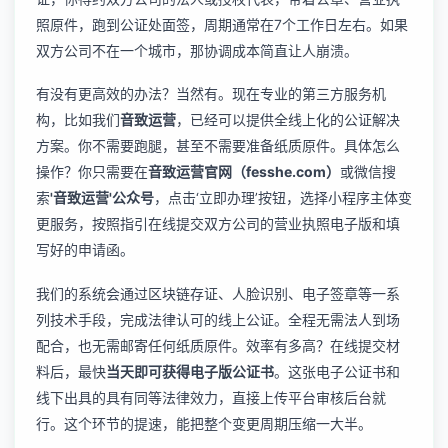
照原件，跑到公证处面签，周期通常在7个工作日左右。如果
双方公司不在一个城市，那协调成本简直让人崩溃。
有没有更高效的办法？当然有。现在专业的第三方服务机
构，比如我们
音致运营
，已经可以提供全线上化的公证解决
方案。你不需要跑腿，甚至不需要准备纸质原件。具体怎么
操作？你只需要在
音致运营官网（fesshe.com）
或微信搜
索
'音致运营'公众号
，点击‘立即办理’按钮，选择小程序主体变
更服务，按照指引在线提交双方公司的营业执照电子版和填
写好的申请函。
我们的系统会通过区块链存证、人脸识别、电子签章等一系
列技术手段，完成法律认可的线上公证。全程无需法人到场
配合，也无需邮寄任何纸质原件。效率有多高？在线提交材
料后，最快
当天即可获得电子版公证书
。这张电子公证书和
线下出具的具有同等法律效力，直接上传平台审核后台就
行。这个环节的提速，能把整个变更周期压缩一大半。