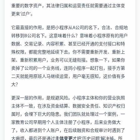
重要的数字资产，其法律归属和运营责任就需要通过主体变
更来‘过户’。
它最直接的作用，是把小程序从A公司的名下，合法、合规地
转移到B公司名下。这意味着什么？意味着小程序原有的用户
数据、交易记录、内容积累、甚至已经开通的支付接口和特
殊权限，都能完整地延续下去。你不需要重新开发、重新上
架、重新积累用户，业务可以无缝衔接。想象一下，如果你
卖掉了公司的一个业务线，连同小程序一起打包，接手方第
二天就能用原班人马继续运营，用户毫无感知，这价值有多
大？
更深一层的作用，是规避风险。小程序主体和你的营业执照
主体不一致，在涉及资金结算、数据安全责任、知识产权归
属时，会埋下巨大的隐患。我们团队就处理过一个案例，一
家教育公司早期用个人主体注册了小程序，后来业务做大
了，收入都进到个人账户，在后续融资和合规审计时遇到了
大麻烦，最后还是通过
主体变更
才把‘历史问题’解决掉。所