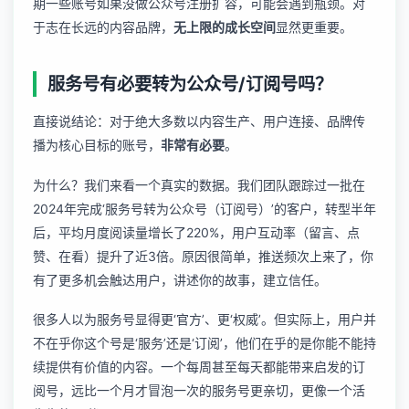
期一些账号如果没做
公众号注册扩容
，可能会遇到瓶颈。对
于志在长远的内容品牌，
无上限的成长空间
显然更重要。
服务号有必要转为公众号/订阅号吗？
直接说结论：对于绝大多数以内容生产、用户连接、品牌传
播为核心目标的账号，
非常有必要
。
为什么？我们来看一个真实的数据。我们团队跟踪过一批在
2024年完成‘服务号转为公众号（订阅号）’的客户，转型半年
后，平均月度阅读量增长了220%，用户互动率（留言、点
赞、在看）提升了近3倍。原因很简单，推送频次上来了，你
有了更多机会触达用户，讲述你的故事，建立信任。
很多人以为服务号显得更‘官方’、更‘权威’。但实际上，用户并
不在乎你这个号是‘服务’还是‘订阅’，他们在乎的是你能不能持
续提供有价值的内容。一个每周甚至每天都能带来启发的订
阅号，远比一个月才冒泡一次的服务号更亲切，更像一个活