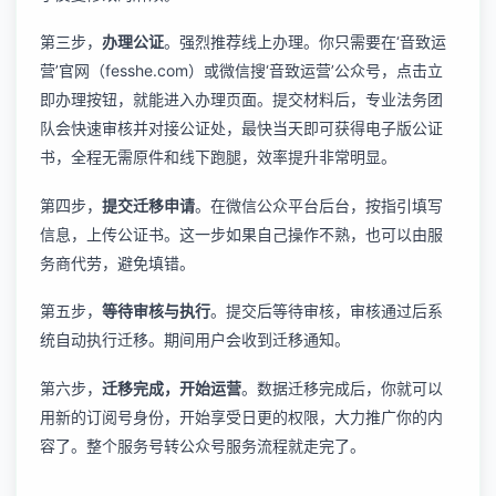
第三步，
办理公证
。强烈推荐线上办理。你只需要在‘音致运
营’官网（fesshe.com）或微信搜‘音致运营’公众号，点击立
即办理按钮，就能进入办理页面。提交材料后，专业法务团
队会快速审核并对接公证处，最快当天即可获得电子版公证
书，全程无需原件和线下跑腿，效率提升非常明显。
第四步，
提交迁移申请
。在微信公众平台后台，按指引填写
信息，上传公证书。这一步如果自己操作不熟，也可以由服
务商代劳，避免填错。
第五步，
等待审核与执行
。提交后等待审核，审核通过后系
统自动执行迁移。期间用户会收到迁移通知。
第六步，
迁移完成，开始运营
。数据迁移完成后，你就可以
用新的订阅号身份，开始享受日更的权限，大力推广你的内
容了。整个
服务号转公众号服务
流程就走完了。