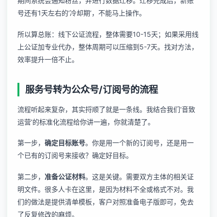
期间系统会通知粉丝，并进行数据迁移。迁移完成后，新账
号还有1天左右的‘冷却期’，不能马上操作。
所以算总账：线下公证流程，整体需要10-15天；如果采用线
上公证加专业代办，整体周期可以压缩到5-7天。找对方法，
效率提升一倍不止。
服务号转为公众号/订阅号的流程
流程听起来复杂，其实捋顺了就是一条线。我结合我们‘音致
运营’的标准化流程给你讲一遍，你就清楚了。
第一步，
确定目标账号
。你是用一个新的订阅号，还是用一
个已有的订阅号来接收？确定好目标。
第二步，
准备公证材料
。这是关键。需要双方主体的相关证
明文件。很多人卡在这里，是因为材料不全或格式不对。我
们的做法是提供清单模板，客户对照准备电子版即可，免去
了反复修改的麻烦。