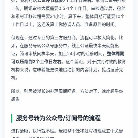
处，顺利的话
公证环节就要7个工作日左右
。拿到公证书扫描
上传，腾讯审核大概需要0.5-1个工作日。审核通过后，粉丝
和素材迁移过程需要24小时。算下来，整体周期可能要10个
工作日以上，这还没算上你协调人员、准备原件的时间。
但现在，通过专业的第三方服务商，流程可以极大简化。比
如，在
服务号转公众号服务
中，线上公证最快半天就能出
证，腾讯审核同样半天，加上24小时的迁移时间，
整体周期
可以压缩到2个工作日左右
。这个差距，对于讲究时效的教育
机构来说，意味着能更快地启动新的内容计划，抢占运营先
机。
所以，别再被漫长的办理周期吓退，方法对了，速度超乎你
想象。
服务号转为公众号/订阅号的流程
流程清晰，执行就不慌。我把整个迁移过程梳理成五个关键