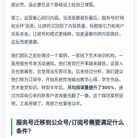
是必然，没必要在这个基础设上给自己埋雷。
第三，运营重心回归内容。当消息都被折叠后，服务号的‘特
权光环’消退。比拼的又回到了内容质量、标题吸引力和用户
关系本身。订阅号的模式更纯粹，就是逼着你把内容做好，
这反而更健康。
我们团队之前处理过一个案例，一家线下艺术培训机构，一
直用服务号发活动通知。他们发现打开率越来越低，运营人
员也很痛苦，总觉得没东西可发。后来经过分析，我们建议
他们转为订阅号，开始系统性地输出教学心得、学生作品、
艺术鉴赏知识。转型半年后，
月均阅读量提升了300%
，通
过内容吸引来的新客户咨询量也翻了一番。这个踩坑案例说
明，工具用错了，再努力也事倍功半。
服务号迁移到公众号/订阅号需要满足什么
条件？