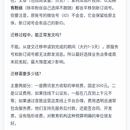
在。文章（包括阅读量、点赞）、素材库图片视频、以及
所
有粉丝
（除非粉丝自己选择不跟随）都会平移到新订阅号。
但要注意，原账号的微信号（ID）不会变，它会保留给原主
体，新订阅号会有自己的新ID。
迁移过程中，能正常发文吗？
不能。从提交迁移申请到完成的期间（大约1-3天），原服务
号和新订阅号都无法群发消息。所以最好选择业务淡季或周
末前发起，最大限度减少影响。
迁移需要多少钱？
主要两部分：一是腾讯官方收取的审核费，固定300元。二
是公证费用，如果找线下公证处，一般在几百到上千元不
等；如果通过音致运营这类线上平台办理，费用透明且通常
包含服务费，他们支持先服务后付款，还能签合同、开发
票，没有隐形收费，对教育机构这种预算明确的单位很友
好。