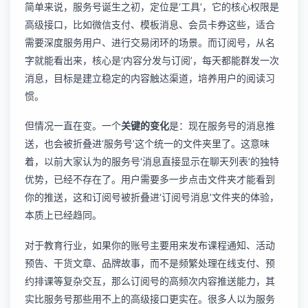
简单来说，服务号诞生之初，定位是‘工具’，它的核心权限是
高级接口，比如微信支付、模板消息、会员卡券这些，适合
需要深度服务用户、进行交易闭环的场景。而订阅号，从名
字就能看出来，核心是‘内容分发与订阅’，每天都能群发一次
消息，目标是建立稳定的内容触达渠道，培养用户的阅读习
惯。
但情况一直在变。一个
关键的变化
是：现在服务号的消息推
送，也会被折叠进‘服务号’这个统一的文件夹里了。这意味
着，以前大家认为的服务号‘消息直接显示在聊天列表’的独特
优势，已经不存在了。用户需要多一步点击文件夹才能看到
你的推送，这和订阅号被折叠进‘订阅号消息’文件夹的体验，
本质上已经趋同。
对于教育行业，如果你的账号主要用来发布课程通知、活动
预告、干货文章、品牌故事，而不是频繁处理在线支付、预
约排课等复杂交互，那么订阅号的高频次内容推送能力，其
实比服务号那些用不上的高级接口更实在。很多人以为服务