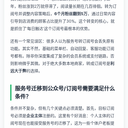
年，粉丝涨到2万就停滞了，阅读量长期在几百徘徊。转为订
阅号并调整内容策略后，
6个月粉丝翻到5万
，通过日常内容
引导到店消费的顾客占比提升了30%。这个转变的核心，就
是抓住了‘每日触达’这个订阅号最根本的优势。
还有一个常见误区：很多人以为服务号转订阅号会丢失原有
功能。其实不然，基础的菜单栏、自动回复、客服功能订阅
号都有。除非你深度集成了复杂的会员系统或支付链路，否
则影响微乎其微。对于绝大多数本地商家，转成订阅号是
利
远大于弊
的选择。
服务号迁移到公众号/订阅号需要满足什么
条件？
条件并不复杂，但有几个关键点必须清楚。首先，目标订阅
号必须是
企业主体
注册的。这里有个好消息：个人主体的订
阅号现在也能接受服务号的迁移了，这为一些个体户老板提