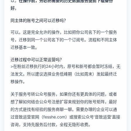
以，
在操作前，务必把需要的历史数据报告提前下载备份
好
。
同主体的账号之间可以迁移吗？
可以。这是完全允许的操作，比如把你公司名下的一个服务
号，迁移到同一个公司名下的一个订阅号。流程和不同主体
迁移基本一致。
迁移过程中可以正常运营吗？
>在粉丝迁移执行的24小时内，原号和新号都会暂时冻结，无
法发文。所以建议选择业务低峰期（比如周末）发起最终迁
移操作。
关于
服务号转公众号服务
，如果你还有更具体的问题，或者
想了解如何结合
公众号注册扩容
来规划你的账号矩阵，最好
的方式是找有经验的服务商聊一聊。需要办理的企业可以通
过音致运营官网（fesshe.com）或搜索公众号‘音致运营’直接
咨询，支持先服务后付款，全程无隐形收费。