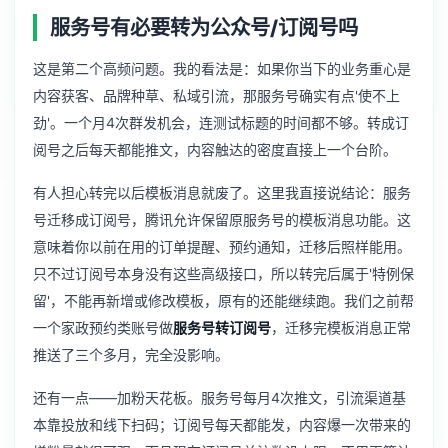
服务号有必要转为公众号/订阅号吗
这是第二个高频问题。我的看法是：如果你当下的业务重心是
内容获客、品牌种草、私域引流，那服务号确实有点'使不上
劲'。一个月4次群发机会，连测试标题的时间都不够。转成订
阅号之后每天都能推文，内容触达的密度直接上一个台阶。
有人担心转完以后模板消息就废了。这里我直接说结论：服务
号迁移成订阅号，腾讯允许保留原服务号的模板消息功能。这
意味着你以前在用的订单提醒、预约通知，迁移后照样能用。
只不过订阅号本身没有这些高级接口，所以转完后属于'特例保
留'，不能再新增或修改模板，原有的还能继续跑。我们之前帮
一个家政预约类账号做
服务号转订阅号
，迁移完模板消息正常
推送了三个多月，完全没影响。
还有一点——加粉天花板。服务号每月4次推文，引流渠道基
本靠投放和线下扫码；订阅号每天都能发，内容爆一次带来的