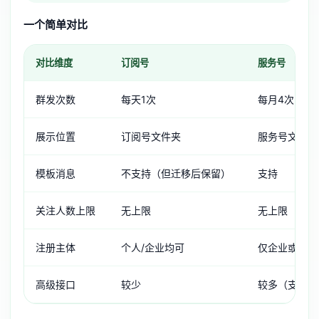
一个简单对比
对比维度
订阅号
服务号
群发次数
每天1次
每月4次
展示位置
订阅号文件夹
服务号文件夹
模板消息
不支持（但迁移后保留）
支持
关注人数上限
无上限
无上限
注册主体
个人/企业均可
仅企业或组织
高级接口
较少
较多（支付、