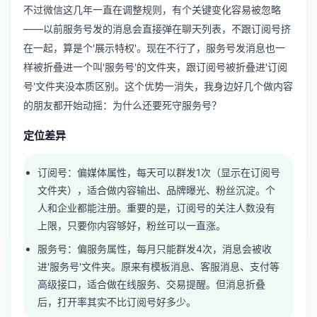
不过微信这几年一直在调整规则，有个关键变化容易被忽略
——以前服务号发的消息会直接弹在聊天列表，不跟订阅号挤
在一起，算是个'展示特权'。现在不行了，服务号发消息也一
样被折叠进一个叫'服务号'的文件夹，跟订阅号被折叠进'订阅
号'文件夹没本质区别。这个优势一消失，我身边好几个做内容
的朋友都开始动摇：为什么还要死守服务号？
定位差异
订阅号：偏媒体属性，每天可以群发1次（显示在订阅号
文件夹），适合做内容输出、品牌曝光、粉丝沉淀。个
人和企业都能注册。重要的是，订阅号的关注人数没有
上限，只要你内容够好，粉丝可以一直涨。
服务号：偏服务属性，每月只能群发4次，消息会被收
进'服务号'文件夹。原来有模板消息、客服消息、支付等
高级接口，适合做在线服务、交易提醒。但消息折叠
后，打开率其实不比订阅号好多少。