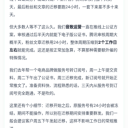
天，最后粉丝和文章的迁移要跑24小时，一套下来差不多十来
天。
但大多数人等不了这么久。我们
音致运营
一直在推线上公证方
案，审核通过后半天内就能下电子版公证书，腾讯审核周期大
概半天，粉丝文章迁移用24小时，整体周期压缩到
2个工作日
左右
就能完成。这还是按正常加急算，不算那种需要额外催的
特殊情况。
我们去年帮一个电商品牌做服务号转订阅号，周一上午提交资
料，周二下午出了公证书，周三迁移完成，新订阅号就开始正
常推文了。准备资料快、流程熟悉的话，三天内从服务号到订
阅号完全跑通，不是吹的。
这里还有个小细节：迁移开始之后，原服务号有24小时会被冻
结，期间不能操作，所以别在迁移期间安排重要群发。我们一
般会建议客户周五下午发起迁移，这样不影响工作日的常规推