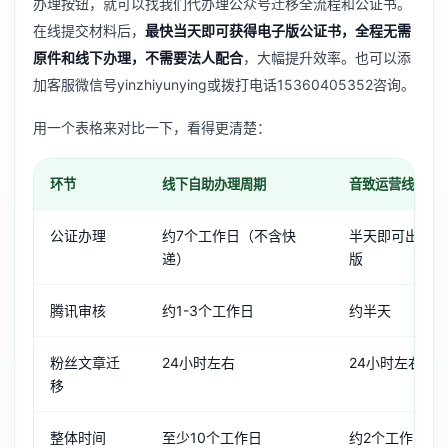
办理按钮，就可以找我们代办理公众号迁移全流程和公证书。
在线提交材料后，
最快当天即可获得电子版公证书，全程无需
原件和线下办理，不需要法人配合
，大幅提升效率。也可以添
加客服微信号yinzhiyunying或拨打电话15360405352咨询。
用一个表格来对比一下，看得更清楚：
环节
线下自助办理周期
音致运营线上办
公证办理
约7个工作日（不含快
半天即可出证，
递）
版
腾讯审核
约1-3个工作日
约半天
粉丝文章迁
24小时左右
24小时左右
移
整体时间
至少10个工作日
约2个工作日可