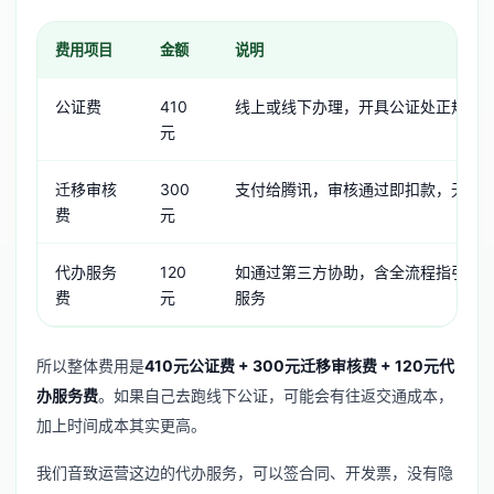
费用项目
金额
说明
公证费
410
线上或线下办理，开具公证处正规票
元
迁移审核
300
支付给腾讯，审核通过即扣款，无论
费
元
代办服务
120
如通过第三方协助，含全流程指引、
费
元
服务
所以整体费用是
410元公证费 + 300元迁移审核费 + 120元代
办服务费
。如果自己去跑线下公证，可能会有往返交通成本，
加上时间成本其实更高。
我们音致运营这边的代办服务，可以签合同、开发票，没有隐