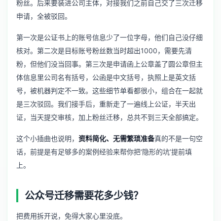
粉丝。后来要装进公司主体，对接我们之前自己交了三次迁移
申请，全被驳回。
第一次是公证书上的账号信息少了一位字母，他们自己没仔细
核对。第二次是目标账号粉丝数当时超出1000，需要先清
粉，但他们没当回事。第三次是申请函上公章盖了圆公章但主
体信息里公司名有括号，公函是中文括号，执照上是英文括
号，被机器判定不一致。这些细节单看都很小，组合在一起就
是三次驳回。我们接手后，重新走了一遍线上公证，半天出
证，当天提交审核，加上粉丝迁移，总共不到三天全部搞定。
这个小插曲也说明，
资料简化、无需繁琐准备
真的不是一句空
话，前提是有足够多的案例经验来帮你把‘隐形的坑’提前填
上。
公众号迁移需要花多少钱？
把费用拆开说，免得大家心里没底。