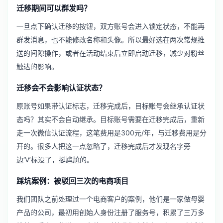
迁移期间可以群发吗？
一旦点下确认迁移的按钮，双方账号会进入锁定状态，不能再
群发消息，也不能修改名称和头像。所以最好选在两次常规推
送的间隙操作，或者在活动结束后立即启动迁移，减少对粉丝
触达的影响。
迁移会不会影响认证状态？
原账号如果带认证标志，迁移完成后，目标账号会继承认证状
态吗？其实不会自动继承。目标账号需要在迁移完成后，重新
走一次微信认证流程，这笔费用是300元/年，与迁移费用是分
开的。很多人把这一点忽略了，迁移完成后才发现名字旁
边‘V’标没了，挺尴尬的。
踩坑案例：被驳回三次的电商项目
我们团队之前处理过一个电商客户的案例，他们是一家做母婴
产品的公司，最初用创始人身份注册了服务号，积累了三万多