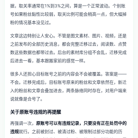
据，取关率通常在1%到3%之间，算是一个正常波动。个别账
号如果粉丝黏性比较弱，取关比例可能会稍高一点，但大幅掉
粉的情况基本没见过。
文章这边特别让人安心。不管是图文素材、图片、视频，还是
之前发布的全部历史消息，都会完整迁移过去，阅读数、点赞
数这些数据也都带过去。后台的素材库分组不会乱，迁移完成
后进去一看，基本跟搬家前的感觉一样。
很多人还担心目标账号之前的内容会不会被覆盖。答案是——
不会。迁移完成后，目标账号原来的粉丝和文章依然在，新迁
入的粉丝和文章会叠加进去，两条脉络同时存在，对用户端来
说就像是合号了。
关于原账号违规的再提醒
再强调一次，
原账号可以有违规记录，只要没有正在处罚中的
违规
就行。之前被封过、被清过粉、被限制过部分功能的历