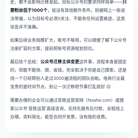
史，都不会影响迁移发起。目标公众号的要求同样简单——
只
要粉丝低于1000个
，就没有其他额外条件。别被网上一些说
法带偏，以为目标号必须0关注、不能有任何设置痕迹，这类
信息并不准确。
如果后续业务规模扩大，账号不够用，可以顺便了解下
公众号
注册扩容
的方案，提前把账号资源规划到位。
最后给个总结：
公众号迁移主体变更
这件事，流程本身是固定
的，但能不能快、顺、省钱，完全取决于你是自己摸索，还是
找一个已经帮别人走过3000遍流程的团队协助。电商行业最
宝贵的是时间节点，别让一次迁移把节奏打乱就好 😌
需要办理的企业可以通过音致运营官网（fesshe.com）或搜
索公众号‘音致运营’直接咨询，支持先服务后付款，全程线上
办理，资料简化，能签合同开发票，没有隐形收费。