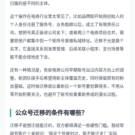
归属的是不同的主体。
这个操作在电商行业里太常见了。比如品牌刚开始用创始人的
个人身份注册了服务号，业务跑顺以后，成立了有限责任公
司，想把号真正装进公司名下；或者两三个电商项目合并，需
要把用户都集中到一个矩阵号里做私域转化。迁移不光是换个
名字，它直接关系到发票管理、后续关联小程序、支付场景等
能不能合规地走下去。
还有一种情况是，有些电商公司早期账号出过内容方向上的调
整，新团队接手后希望用新主体覆盖历史，同时保留原有的粉
丝基础。这时候迁移就比重新拉一个新号要划算得多，不用从
零开始积累关注，也避开了账号权重重新养成的漫长过程。
公众号迁移的条件有哪些？
迁移不是想迁就能迁的，双方都得满足一些硬性门槛。我经常
碰到客户上来就问：‘我这个号被封过，能不能迁走？’实际