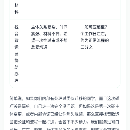
材
料
找
主体关系复杂、时间
一般可压缩至7
全程
音
紧张、材料不齐、希
个工作日左右，
料梳
致
望一次性过审或不想
约为正常流程的
由专
运
反复沟通
三分之一
反复
营
协
助
办
理
简单说，如果你们内部有处理过类似迁移的同学，而且这次碰
巧关系简单，自己走一遍完全没问题。但如果这是第一次碰主
体变更，或者内部协调已经让你焦头烂额，那么直接找音致运
营把公证和流程一起打通，会省下不少精力。我们服务过可口
可乐、京东、顺丰、万达等品牌的同类需求，知道平台审核容