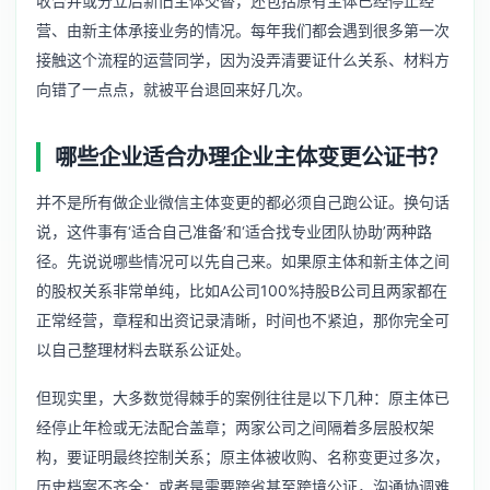
收合并或分立后新旧主体交替，还包括原有主体已经停止经
营、由新主体承接业务的情况。每年我们都会遇到很多第一次
接触这个流程的运营同学，因为没弄清要证什么关系、材料方
向错了一点点，就被平台退回来好几次。
哪些企业适合办理企业主体变更公证书？
并不是所有做企业微信主体变更的都必须自己跑公证。换句话
说，这件事有‘适合自己准备’和‘适合找专业团队协助’两种路
径。先说说哪些情况可以先自己来。如果原主体和新主体之间
的股权关系非常单纯，比如A公司100%持股B公司且两家都在
正常经营，章程和出资记录清晰，时间也不紧迫，那你完全可
以自己整理材料去联系公证处。
但现实里，大多数觉得棘手的案例往往是以下几种：原主体已
经停止年检或无法配合盖章；两家公司之间隔着多层股权架
构，要证明最终控制关系；原主体被收购、名称变更过多次，
历史档案不齐全；或者是需要跨省甚至跨境公证，沟通协调难