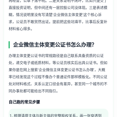
再经营，公章下落不明。二是关系证明不闭环，比如只提交了
直接投资证明，但中间还有一层控股公司没体现。三是表述模
糊，情况说明里没有写清楚‘企业微信主体变更’这个核心诉
求，公证员不敢贸然出证。提前把这些坑填平，比事后反复补
材料省心得多。
企业微信主体变更公证书怎么办理？
办理主体变更公证书的常规路径是自己联系具备资质的公证
处，递交电子或纸质材料，等公证员核实后出具公证书。但如
果你是在网上搜索‘企业微信主体变更公证书怎么办理’，大概
率已经发现这个过程不像办个普通证件那样模板化。不同公证
处对材料格式、关系认定口径会有差异，甚至同一个城市的不
同办事处都可能给出不同指引。
自己跑的常见步骤
梳理清原主体与新主体的完整股权关系，画一张穿透到