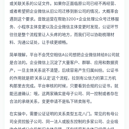
或关联关系的公证文件。如果你正面临原公司已经不再经营、
或者希望把企业微信从旧公司迁移到新公司的情况，大概率会
遇到这个要求。音致运营在帮助3200+企业处理
公众号迁移服
务
、
小程序主体变更
以及企业微信主体变更时发现，公证环节
往往是整个流程里让人头疼的地方，而我们可以协助梳理材
料、沟通公证处，让手续更顺畅。
简单理解，平台不会凭空相信A公司想把企业微信转给B公司就
是合法的。企业微信上沉淀了大量客户、群聊、应用和数据资
产，一旦主体关系说不清楚，后续容易产生归属纠纷。公证书
的作用就是把‘关系认定’这个流程，拉到有公信力的第三方机
构那里去完成。平台审核的时候，只要看到合规的公证书，就
能迅速确认：哦，这两家确实是母子公司、同一控制或者存在
合法的承继关系，变更申请不是私下转卖账号。
在实操中，需要公证证明的关系类型五花八门。常见的有母公
司全资控股子公司、同一法人或股东控制的多家公司、企业吸