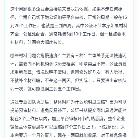
这个问题很多企业会直接拿来当决策依据。如果不走任何捷
径，全程自己线下跑公证加等平台审核，正常的周期一般在15
到20个工作日，也就是三到四周。其中公证环节本身如果材料
齐全、公证处配合，通常耗费5到10个工作日；但一旦被要求
补材料，时间会大幅度拉长。
哪些材料问题会拖慢速度？主要有三种：主体关系无法快速闭
环，需要向不同机构调取历史档案；印章类型不符，公证员要
求重新盖章；情况说明不清晰，退回修改好几次。有人觉得，
不就补个材料嘛，不差这一两天。但实际上，只要进出审核队
列一次，就可能耽误三到五个工作日。
通过专业团队协助后，整体时间为什么能明显压缩？因为可以
提前预审材料、避免反复补正，公证书从提交到出具通常能控
制在3个工作日以内，加上平台审核环节的熟悉度，整个企业
微信主体变更周期可以压缩到7个工作日上下。也就是说，原
本需要近一个月的事儿，现在一两周就能收尾。对于着急承接