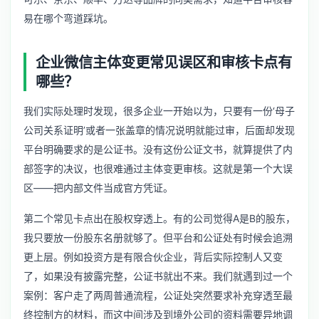
易在哪个弯道踩坑。
企业微信主体变更常见误区和审核卡点有
哪些？
我们实际处理时发现，很多企业一开始以为，只要有一份‘母子
公司关系证明’或者一张盖章的情况说明就能过审，后面却发现
平台明确要求的是公证书。没有这份公证文书，就算提供了内
部签字的决议，也很难通过主体变更审核。这就是第一个大误
区——把内部文件当成官方凭证。
第二个常见卡点出在股权穿透上。有的公司觉得A是B的股东，
我只要放一份股东名册就够了。但平台和公证处有时候会追溯
更上层。例如投资方是有限合伙企业，背后实际控制人又变
了，如果没有披露完整，公证书就出不来。我们就遇到过一个
案例：客户走了两周普通流程，公证处突然要求补充穿透至最
终控制方的材料，而这中间涉及到境外公司的资料需要异地调