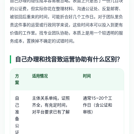
自己办理的隐性成本容易被忽略。表面上只是出了一份几百块
的公证费，但实际你花在整理材料、沟通公证处、反复邮寄、
被驳回后重来的时间，可能折合好几个工作日。对于团队里负
责这件事的运营或行政同学来说，这些时间本可以投入到更有
价值的工作里。找专业团队协助，本质上是用一个较透明的服
务成本，置换掉不确定的试错时间。
自己办理和找音致运营协助有什么区别？
方
适用情况
时间
沟通
案
自
主体关系单纯，证照
通常15~20个工
需要
己
齐全，有充足时间，
作日（含公证和
处、
准
对平台要求已有了解
审核）
跟进
备
时费
公
证