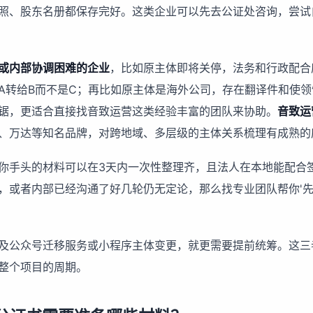
照、股东名册都保存完好。这类企业可以先去公证处咨询，尝试
或内部协调困难的企业
，比如原主体即将关停，法务和行政配合
A转给B而不是C；再比如原主体是海外公司，存在翻译件和使
锯，更适合直接找音致运营这类经验丰富的团队来协助。
音致运
、万达等知名品牌，对跨地域、多层级的主体关系梳理有成熟的
你手头的材料可以在3天内一次性整理齐，且法人在本地能配合
，或者内部已经沟通了好几轮仍无定论，那么找专业团队帮你'先
及
公众号迁移服务
或小程序主体变更，就更需要提前统筹。这三
整个项目的周期。