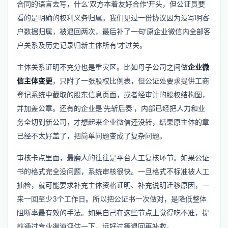
合同的语言去写，什么'双方本着友好合作'开头，但公证员要
看的是明确的权利义务归属。我们见过一份协议因为没写明客
户数据归属，被退回两次，最后补了一句'原企业微信内全部客
户关系及历史记录归新主体所有'才过关。
主体关系证明不充分也是重灾区。比如母子公司之间做
企业微
信主体变更
，只附了一张股权比例表，但公证处要求提供工商
登记系统中截取的股东信息页面，或者经审计的股权结构图，
并加盖公章。还有的企业是'先斩后奏'，内部已经把人力和业
务全切到新公司，才想起来企业微信还没转，结果原主体的章
已经不太好盖了，把简单问题变成了复杂问题。
审核卡点里面，最磨人的往往是平台人工复核环节。如果公证
书的格式完全没问题，系统审核很快。一旦格式不标准被人工
抽检，就可能要求补充主体资格证明、补充说明迁移原因，一
来一回至少3个工作日。所以把公证书一次做对，是降低整体
阻断率最有效的手法。如果自己在这些节点上觉得吃不准，提
前通过专业渠道评估一下，远好过等退回再补救。