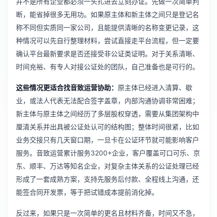
并不是所有企业都必须一头扎进去立刻办证。先做一次简单判
断，能省掉很多无用功。如果原主体和新主体之间只是登记名
称不同但实质同一家公司，且能提供清晰的名称变更记录，这
种情况可以先自行整理材料，尝试直接走平台流程，但一定要
确认平台最新要求是否还接受非公证类证明。对于关系清晰、
时间充裕、有专人对接公证处的团队，自己准备也是可行的。
这些情况更适合找音致运营协助：
原主体已经进入清算、歇
业，或法人代表无法配合签字盖章，内部沟通协调非常困难；
新主体与原主体之间经历了多层股权穿透，需要从集团架构中
厘清关系并出具被公证处认可的结构图；整体时间很紧，比如
业务交接只有几天窗口期，一旦卡在公证环节就可能影响客户
服务。音致运营累计服务3200+企业，客户覆盖可口可乐、京
东、顺丰、万达等知名企业，对复杂主体关系的公证处理已经
形成了一套成熟方案，支持先服务后付款、全程线上沟通，还
能签合同开发票，等于把试错成本提前消化掉。
反过来，如果只是一次简单的更名且材料齐备，时间又不急，