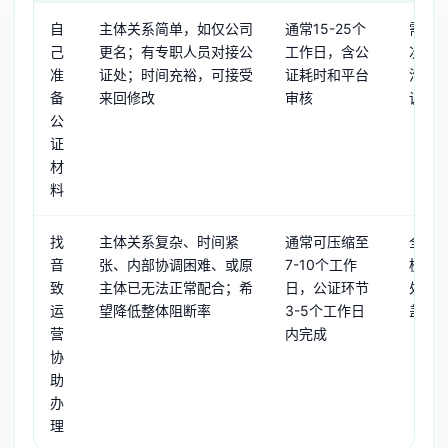
自
主体关系简单，如仅公司
通常15-25个
需自
己
更名；有专职人员对接公
工作日，含公
次往
准
证处；时间充裕，可接受
证耗时和平台
沟通
备
来回修改
审核
调盖
公
证
材
料
找
主体关系复杂、时间紧
通常可压缩至
全程
音
张、内部协调困难、或原
7-10个工作
梳理
致
主体已无法正常配合；希
日，公证环节
处，
运
望降低整体阻断率
3-5个工作日
盖章
营
内完成
协
助
办
理