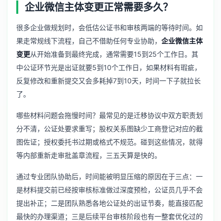
企业微信主体变更正常需要多久？
很多企业做规划时，会低估公证书和审核两端的等待时间。如
果走常规线下流程，自己不借助任何专业协助，
企业微信主体
变更
从开始准备到最终完成，通常需要15到25个工作日。其
中公证环节光是出证就要5到10个工作日，如果材料有瑕疵，
反复修改和重新提交又会多耗掉7到10天，时间一下子就拉长
了。
哪些材料问题会拖慢时间？最常见的是迁移协议中双方职责划
分不清，公证处要求重写；股权关系图缺少工商登记对应的截
图佐证；授权委托书过期或格式不规范。碰到这些情况，就得
等内部重新走审批盖章流程，三五天算是快的。
通过专业团队协助后，时间能被明显压缩的原因在于三点：一
是材料提交前已经按审核标准做过深度预检，公证员几乎不会
提出补正；二是团队熟悉各地公证处的出证节奏，能直接匹配
最快的办理渠道；三是后续平台审核阶段也有一整套优化过的