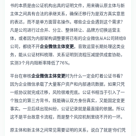
书的本质是由公证机构出具的证明文件，用来确认原主体与新
主体之间具有合法的承继关系，确保迁移行为是双方真实意思
的表达，而不是单方面冒名操作。哪些企业会遇到这个需求？
凡是公司进行过合并、分立、整体转让、品牌方切换运营主
体，或者因为内部架构调整要将已有的企业微信从A公司转给B
公司，都绕不开
企业微信主体变更
。音致运营长期处理这类业
务，能从公证材料梳理、关系证明到流程压减提供成套协助，
实测3个月内阻断率降低了76%。
平台在审核
企业微信主体变更
时为什么一定会盯着公证书看？
因为企业微信承载了大量客户资产和内部通讯数据，如果只凭
一纸协议就完成迁移，风险很难兜底。公证书相当于引入了一
个独立的第三方背书，既能确认双方身份真实，又能固定变更
事实。一旦后续出现纠纷，公证记录就是最直接的依据。所以
这不是平台故意卡流程，而是整个风控机制里绕不开的一环。
原主体和新主体之间常见需要证明的关系，说白了就是'你们凭